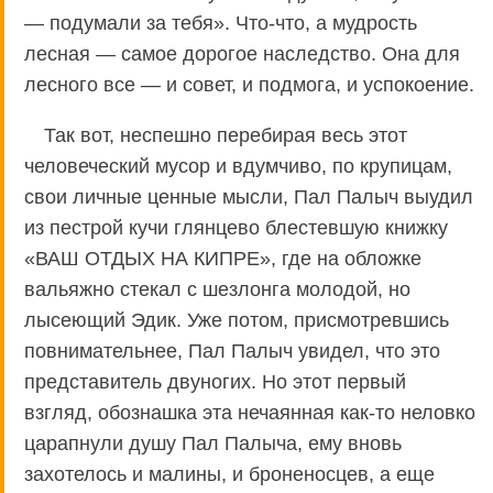
— подумали за тебя». Что-что, а мудрость
лесная — самое дорогое наследство. Она для
лесного все — и совет, и подмога, и успокоение.
Так вот, неспешно перебирая весь этот
человеческий мусор и вдумчиво, по крупицам,
свои личные ценные мысли, Пал Палыч выудил
из пестрой кучи глянцево блестевшую книжку
«ВАШ ОТДЫХ НА КИПРЕ», где на обложке
вальяжно стекал с шезлонга молодой, но
лысеющий Эдик. Уже потом, присмотревшись
повнимательнее, Пал Палыч увидел, что это
представитель двуногих. Но этот первый
взгляд, обознашка эта нечаянная как-то неловко
царапнули душу Пал Палыча, ему вновь
захотелось и малины, и броненосцев, а еще