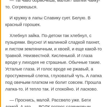
— Ты чаво бормочешь, малой? Выпей чайку-
то. Согреешься.
И кружку в лапы Славику сует. Белую. В
красный горошек.
Хлебнул зайка. По-детски так хлебнул, с
пузырями. Вкусно! И малинкой сладкой пахнет,
и листом земляничным, и хвоей, и еще какой-то
травкой. Неизвестной. Кисленькой. И глаза
вроде у лиходея не страшные. Обычные такие.
Усталые глаза. И голос вроде не ржавый, а
простуженный слегка, глуховатый чуть. А лапка
под овечьим платком не болит совсем. Прошла
лапка-то. И тепло так. И спокойно. И ласково.
— Проснись, малой. Рассвело уже. Беги
домой. А это, — ВОЛК потряс славиковым