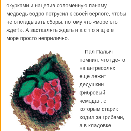
окурками и нацепив соломенную панаму,
медведь бодро потрусил к своей берлоге, чтобы
не откладывать сборы, потому что «море его
ждет!». А заставлять ждать н а с т о я щ е е
море просто неприлично.
Пал Палыч
помнил, что где-то
на антресолях
еще лежит
дедушкин
фибровый
чемодан, с
которым старик
ходил за грибами,
а в кладовке