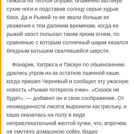
лежала на теплой опушке, блаженно вытянув
сухие ноги и подставив солнцу серые худые
бока. Да и Рыжей-то ее звали больше из
уважения к тем далеким временам, когда ее
рыжий хвост полыхал таким ярким огнем, по
сравненью с которым солнечный шарик казался
бледным катышем свалявшейся шерсти.
Фонарик, Хитрюга и Пискун по обыкновению
дрались утром из-за остатков пшенной каши,
когда пришел Чернявый и сообщил эту ужасную
новость «Рыжая потеряла очки». «Сказок не
будет», — добавил он и свое соображение. От
неожиданности лисята выронили кастрюльку, и
каша оказалась на полу в виде
непривлекательной желтой кучки, что, впрочем,
не смутило домашнюю сойку, бодро