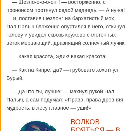
— Шезло-о-о-о-онг! — восторженно, с
прононсом протянул седой медведь. — А ну-ка!
— и, поставив шезлонг на бархатистый мох,
Пал Палыч блаженно опустился в него, откинул
голову и увидел сквозь кружево сплетенных
веток мерцающий, дразнящий солнечный лучик.
— Какая красота, Эдик! Какая красота!
— Как на Кипре, да? — грубовато хохотнул
Бурый.
— Да что ты, лучше! — махнул рукой Пал
Палыч, а сам подумал: «Права, права древняя
мудрость: в лесу главное — уши!»
ВОЛКОВ
БОЯТЬСЯ — В