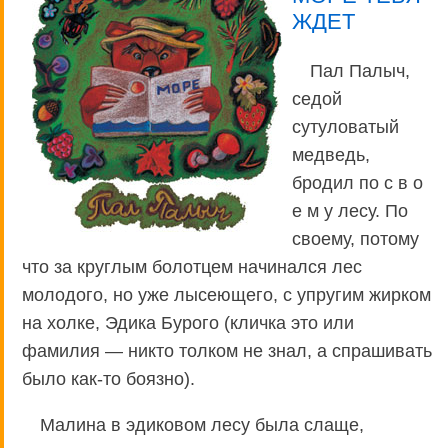
ЖДЕТ
Пал Палыч,
седой
сутуловатый
медведь,
бродил по с в о
е м у лесу. По
своему, потому
что за круглым болотцем начинался лес
молодого, но уже лысеющего, с упругим жирком
на холке, Эдика Бурого (кличка это или
фамилия — никто толком не знал, а спрашивать
было как-то боязно).
Малина в эдиковом лесу была слаще,