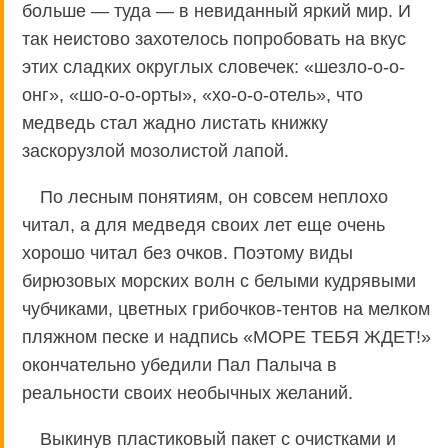
больше — туда — в невиданный яркий мир. И
так неистово захотелось попробовать на вкус
этих сладких округлых словечек: «шезло-о-о-
онг», «шо-о-о-орты», «хо-о-о-отель», что
медведь стал жадно листать книжку
заскорузлой мозолистой лапой.
По лесным понятиям, он совсем неплохо
читал, а для медведя своих лет еще очень
хорошо читал без очков. Поэтому виды
бирюзовых морских волн с белыми кудрявыми
чубчиками, цветных грибочков-тентов на мелком
пляжном песке и надпись «МОРЕ ТЕБЯ ЖДЕТ!»
окончательно убедили Пал Палыча в
реальности своих необычных желаний.
Выкинув пластиковый пакет с очистками и