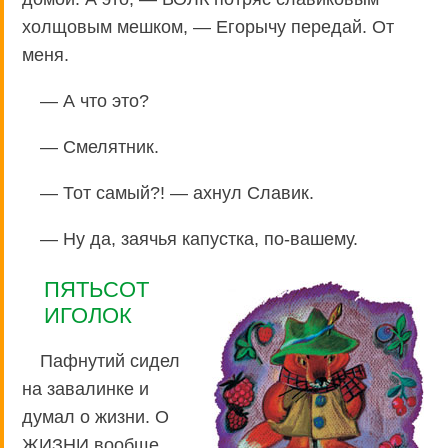
холщовым мешком, — Егорычу передай. От
меня.
— А что это?
— Смелятник.
— Тот самый?! — ахнул Славик.
— Ну да, заячья капустка, по-вашему.
ПЯТЬСОТ
ИГОЛОК
Пафнутий сидел
на завалинке и
думал о жизни. О
ЖИЗНИ вообще.