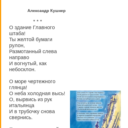
Александр Кушнер
* * *
О здание Главного
штаба!
Ты желтой бумаги
рулон,
Размотанный слева
направо
И вогнутый, как
небосклон.
О море чертежного
глянца!
О неба холодная высь!
О, вырвись из рук
итальянца
И в трубочку снова
свернись.