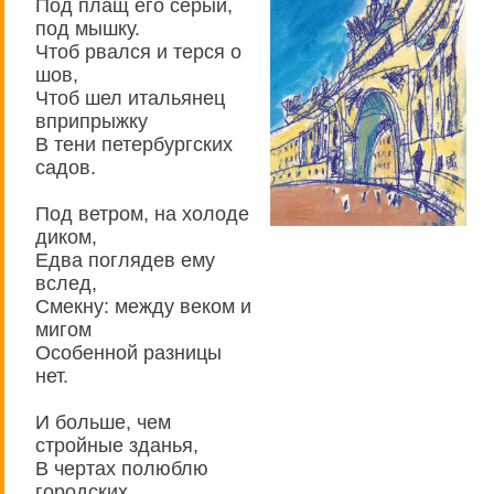
Под плащ его серый,
под мышку.
Чтоб рвался и терся о
шов,
Чтоб шел итальянец
вприпрыжку
В тени петербургских
садов.
Под ветром, на холоде
диком,
Едва поглядев ему
вслед,
Смекну: между веком и
мигом
Особенной разницы
нет.
И больше, чем
стройные зданья,
В чертах полюблю
городских