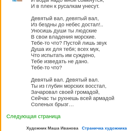
И воды надо мной сомкнутся,
И в плен к русалкам унесут.
Девятый вал, девятый вал,
Из бездны до небес достал!..
Уносишь души ты людские
В свои владения морские.
Тебе-то что? Пустой лишь звук
Душа их для тебя; всех мук,
Что испытать им суждено,
Тебе изведать не дано.
Тебе-то что?
Девятый вал. Девятый вал.
Ты из глубин морских восстал,
Зачаровал своей громадой,
Сейчас ты рухнешь всей армадой
Соленых брызг…
Следующая страница
Художник Маша
Иванова
Страничка художника