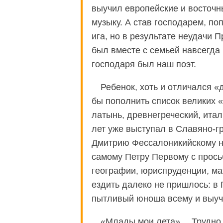
выучил европейские и восточн
музыку. А став господарем, по
ига, но в результате неудачи 
был вместе с семьей навсегда
господаря был наш поэт.
Ребенок, хоть и отличался «
бы пополнить список великих «
латынь, древнегреческий, итал
лет уже выступал в Славяно-г
Дмитрию Фессалоникийскому на
самому Петру Первому с просьб
географии, юриспруденции, мат
ездить далеко не пришлось: в 
пытливый юноша всему и выуч
«Млады мои лета»… Трудно 