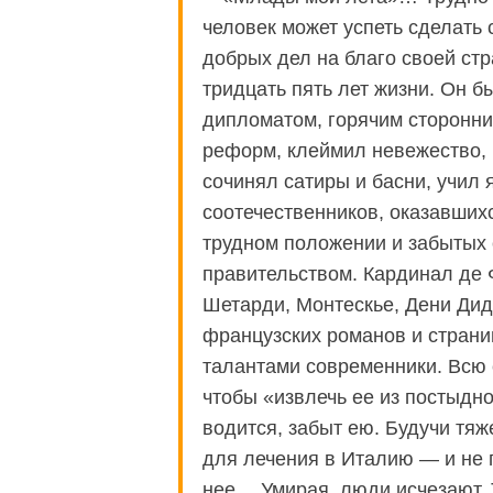
человек может успеть сделать 
добрых дел на благо своей стр
тридцать пять лет жизни. Он 
дипломатом, горячим сторонни
реформ, клеймил невежество, 
сочинял сатиры и басни, учил 
соотечественников, оказавшихс
трудном положении и забытых
правительством. Кардинал де 
Шетарди, Монтескье, Дени Дид
французских романов и страни
талантами современники. Всю 
чтобы «извлечь ее из постыдно
водится, забыт ею. Будучи тя
для лечения в Италию — и не п
нее… Умирая, люди исчезают. Т