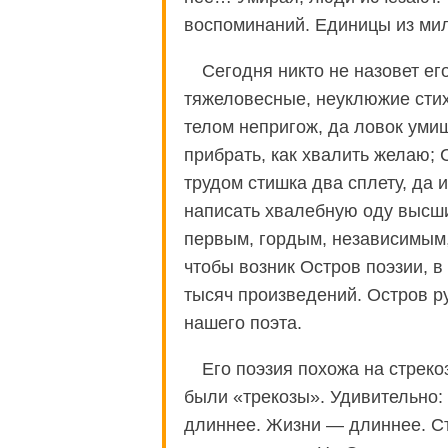
воспоминаний. Единицы из ми
Сегодня никто не назовет ег
тяжеловесные, неуклюжие стих
телом непригож, да ловок уми
прибрать, как хвалить желаю; 
трудом стишка два сплету, да 
написать хвалебную оду высши
первым, гордым, независимым,
чтобы возник Остров поэзии, 
тысяч произведений. Остров ру
нашего поэта.
Его поэзия похожа на стрекоз
были «трекозы». Удивительно:
длиннее. Жизни — длиннее. С