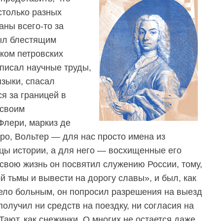
столько разных
аны всего-то за
был блестящим
ком петровских
писал научные труды,
языки, спасал
я за границей в
 своим
Флери, маркиз де
ро, Вольтер — для нас просто имена из
цы истории, а для него — восхищенные его
свою жизнь он посвятил служению России, тому,
й тьмы и вывести на дорогу славы», и был, как
жело больным, он попросил разрешения на выезд
олучил ни средств на поездку, ни согласия на
ают, как снежинки. О многих не остается даже