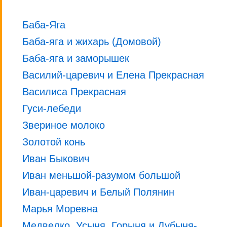
Баба-Яга
Баба-яга и жихарь (Домовой)
Баба-яга и заморышек
Василий-царевич и Елена Прекрасная
Василиса Прекрасная
Гуси-лебеди
Звериное молоко
Золотой конь
Иван Быкович
Иван меньшой-разумом большой
Иван-царевич и Белый Полянин
Марья Моревна
Медведко, Усыня, Горыня и Дубыня-