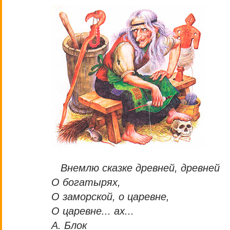
Внемлю сказке древней, древней
О богатырях,
О заморской, о царевне,
О царевне... ах...
А. Блок