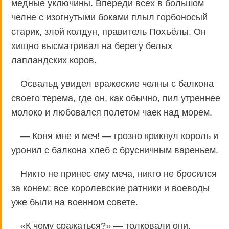
медные уключины. Впереди всех в большом
челне с изогнутыми боками плыл горбоносый
старик, злой колдун, правитель Похъёлы. Он
хищно высматривал на берегу белых
лапландских коров.
Освальд увидел вражеские челны с балкона
своего терема, где он, как обычно, пил утреннее
молоко и любовался полетом чаек над морем.
— Коня мне и меч! — грозно крикнул король и
уронил с балкона хлеб с брусничным вареньем.
Никто не принес ему меча, никто не бросился
за конем: все королевские ратники и воеводы
уже были на военном совете.
«К чему сражаться?» — толковали они.