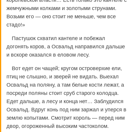
королевской власти… Есть только это кантеле с
жемчужными колками и золотыми струнами.
Возьми его — оно стоит не меньше, чем все
стадо!»
Пастушок схватил кантеле и побежал
догонять коров, а Освальд направился дальше
и вскоре оказался в еловом лесу.
Вот едет он чащей; кругом островерхие ели,
птиц не слышно, и зверей не видать. Выехал
Освальд на поляну, а там белые кости лежат, а
посреди поляны стоит сруб старого колодца.
Едет дальше, а лесу и конца нет… Заблудился
Освальд. Вдруг конь под ним заржал и уперся в
землю копытами. Смотрит король — перед ним
двор, огороженный высоким частоколом.