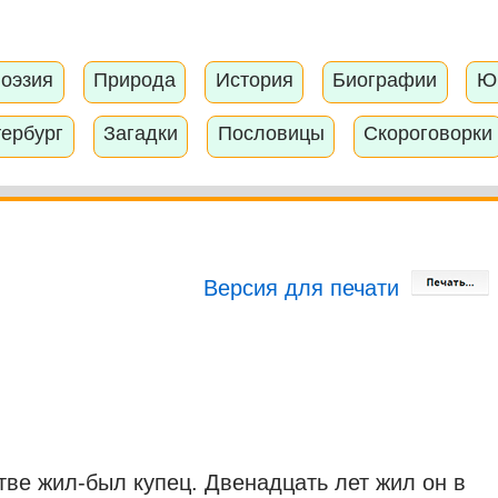
оэзия
Природа
История
Биографии
Ю
тербург
Загадки
Пословицы
Скороговорки
Версия для печати
тве жил-был купец. Двенадцать лет жил он в