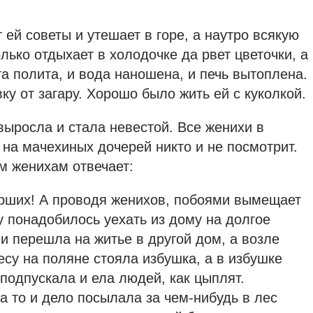
 ей советы и утешает в горе, а наутро всякую
олько отдыхает в холодочке да рвет цветочки, а
та полита, и вода наношена, и печь вытоплена.
ку от загару. Хорошо было жить ей с куколкой.
выросла и стала невестой. Все женихи в
 на мачехиных дочерей никто и не посмотрит.
м женихам отвечает:
ших! А проводя женихов, побоями вымещает
у понадобилось уехать из дому на долгое
и перешла на житье в другой дом, а возле
есу на поляне стояла избушка, а в избушке
 подпускала и ела людей, как цыплят.
а то и дело посылала за чем-нибудь в лес