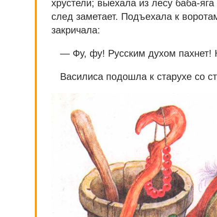
хрустели; выехала из лесу баба-яга
след заметает. Подъехала к воротам
закричала:
— Фу, фу! Русским духом пахнет! 
Василиса подошла к старухе со ст