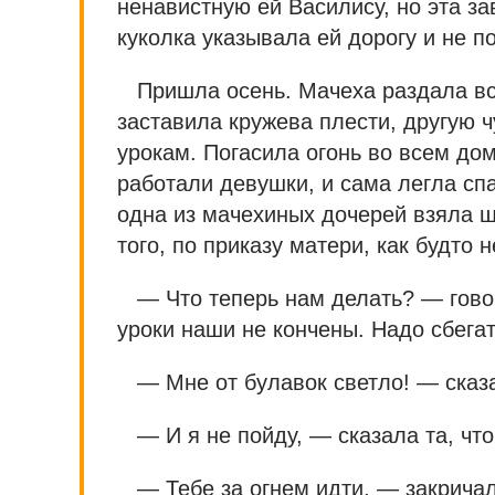
ненавистную ей Василису, но эта з
куколка указывала ей дорогу и не п
Пришла осень. Мачеха раздала в
заставила кружева плести, другую ч
урокам. Погасила огонь во всем дом
работали девушки, и сама легла спа
одна из мачехиных дочерей взяла щ
того, по приказу матери, как будто 
— Что теперь нам делать? — гово
уроки наши не кончены. Надо сбегать
— Мне от булавок светло! — сказа
— И я не пойду, — сказала та, чт
— Тебе за огнем идти, — закричал