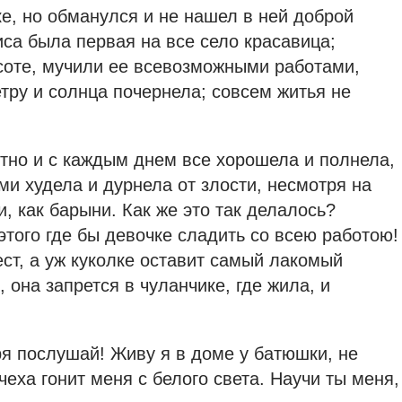
е, но обманулся и не нашел в ней доброй
са была первая на все село красавица;
соте, мучили ее всевозможными работами,
ветру и солнца почернела; совсем житья не
тно и с каждым днем все хорошела и полнела,
ми худела и дурнела от злости, несмотря на
и, как барыни. Как же это так делалось?
этого где бы девочке сладить со всею работою!
ст, а уж куколке оставит самый лакомый
, она запрется в чуланчике, где жила, и
ря послушай! Живу я в доме у батюшки, не
чеха гонит меня с белого света. Научи ты меня,