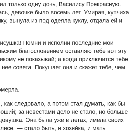
ил только одну дочь, Василису Прекрасную.
ась, девочке было восемь лет. Умирая, купчиха
ку, вынула из-под одеяла куклу, отдала ей и
исушка! Помни и исполни последние мои
льским благословением оставляю тебе вот эту
никому не показывай; а когда приключится тебе
у нее совета. Покушает она и скажет тебе, чем
омерла.
 как следовало, а потом стал думать, как бы
роший; за невестами дело не стало, но больше
довушка. Она была уже в летах, имела своих
лисе, — стало быть, и хозяйка, и мать