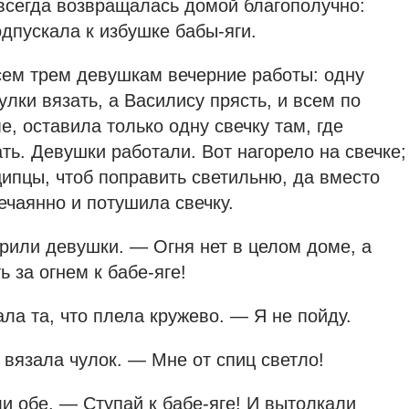
авсегда возвращалась домой благополучно:
одпускала к избушке бабы-яги.
сем трем девушкам вечерние работы: одну
улки вязать, а Василису прясть, и всем по
е, оставила только одну свечку там, где
ть. Девушки работали. Вот нагорело на свечке;
ипцы, чтоб поправить светильню, да вместо
нечаянно и потушила свечку.
рили девушки. — Огня нет в целом доме, а
 за огнем к бабе-яге!
ла та, что плела кружево. — Я не пойду.
о вязала чулок. — Мне от спиц светло!
и обе. — Ступай к бабе-яге! И вытолкали