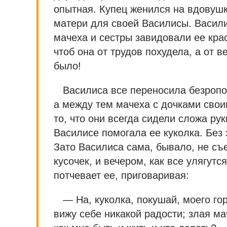
опытная. Купец женился на вдовушк
матери для своей Василисы. Васили
мачеха и сестры завидовали ее кра
чтоб она от трудов похудела, а от 
было!
Василиса все переносила безропо
а между тем мачеха с дочками свои
то, что они всегда сидели сложа рук
Василисе помогала ее куколка. Без 
Зато Василиса сама, бывало, не съе
кусочек, и вечером, как все улягутся
потчевает ее, приговаривая:
— На, куколка, покушай, моего го
вижу себе никакой радости; злая ма