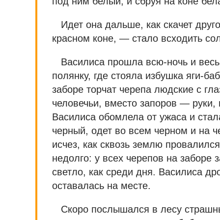
под ним белый, и сбруя на коне бел
Идет она дальше, как скачет друго
красном коне, — стало всходить со
Василиса прошла всю-ночь и весь
полянку, где стояла избушка яги-баб
заборе торчат черепа людские с гла
человечьи, вместо запоров — руки,
Василиса обомлела от ужаса и стала
черный, одет во всем черном и на ч
исчез, как сквозь землю провалилс
недолго: у всех черепов на заборе 
светло, как среди дня. Василиса дро
оставалась на месте.
Скоро послышался в лесу страшны