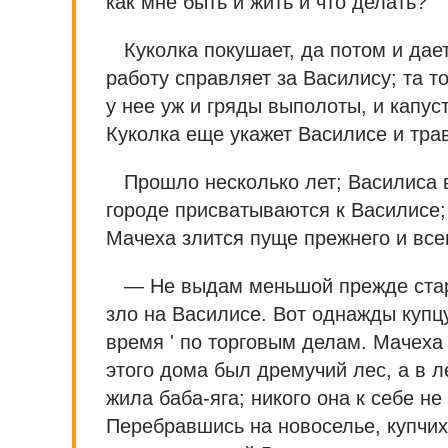
как мне быть и жить и что делать?
Куколка покушает, да потом и дает
работу справляет за Василису; та т
у нее уж и гряды выполоты, и капус
Куколка еще укажет Василисе и трав
Прошло несколько лет; Василиса 
городе присватываются к Василисе;
Мачеха злится пуще прежнего и все
— Не выдам меньшой прежде стар
зло на Василисе. Вот однажды купц
время ' по торговым делам. Мачеха 
этого дома был дремучий лес, а в л
жила баба-яга; никого она к себе не
Перебравшись на новоселье, купчих