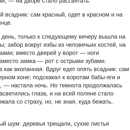
ая, — на дворе стало рассветать.
й всадник: сам красный, одет в красном и на
лнце.
 день, только к следующему вечеру вышла на
ы; забор вокруг избы из человечьих костей, на
зами; вместо дверей у ворот — ноги
 вместо замка — рот с острыми зубами.
 как вкопанная. Вдруг едет опять всадник: сам
ерном коне; подскакал к воротам бабы-яги и
я, — настала ночь. Но темнота продолжалась
засветились глаза, и на всей поляне стало
жала со страху, но, не зная, куда бежать,
й шум: деревья трещали, сухие листья