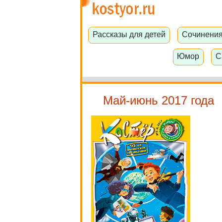
Рассказы для детей
Сочинени
Юмор
С
Май-июнь 2017 года