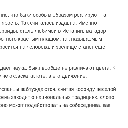
ие, что быки особым образом реагируют на
в ярость. Так считалось издавна. Именно
корриды, столь любимой в Испании, матадор
вотного красным плащом, так называемым
бросится на человека, и зрелище станет еще
дает наука, быки вообще не различают цвета. К
не окраска капоте, а его движение.
 испанцы заблуждаются, считая корриду веселой
 речь заходит о национальных традициях, слово
оно может подействовать на собеседника, как