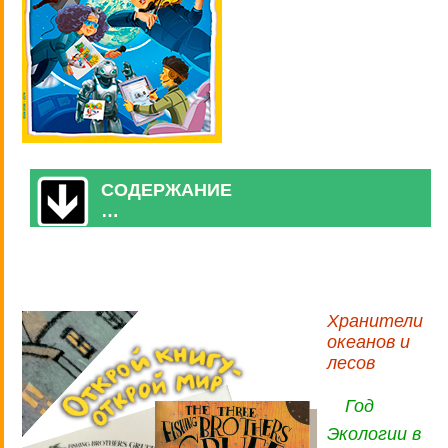
СОДЕРЖАНИЕ
…
Хранители
океанов и
лесов
Год
Экологии в