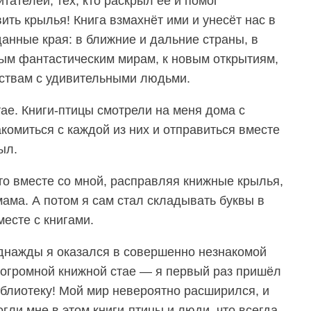
итателей, тех, кто раскрыл её и помог
ить крылья! Книга взмахнёт ими и унесёт нас в
анные края: в ближние и дальние страны, в
ым фантастическим мирам, к новым открытиям,
ствам с удивительными людьми.
тае. Книги-птицы смотрели на меня дома с
акомиться с каждой из них и отправиться вместе
ыл.
 то вместе со мной, расправляя книжные крылья,
ама. А потом я сам стал складывать буквы в
месте с книгами.
днажды я оказался в совершенно незнакомой
 огромной книжной стае — я первый раз пришёл
блиотеку! Мой мир невероятно расширился, и
гли мне в этом книги-птицы и люди, что всегда