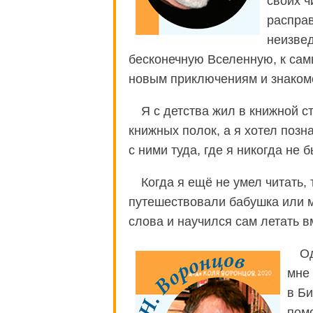
своих ч
расправ
неизвед
бесконечную Вселенную, к сам
новым приключениям и знаком
Я с детства жил в книжной с
книжных полок, а я хотел позн
с ними туда, где я никогда не б
Когда я ещё не умел читать,
путешествовали бабушка или м
слова и научился сам летать в
О
мне
в Би
помо