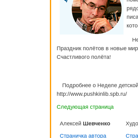
рядо
писа
кото
Не
Праздник полётов в новые мир
Счастливого полёта!
Подробнее о Неделе детской 
http://www.pushkinlib.spb.ru/
Следующая страница
Алексей
Шевченко
Худ
Страничка автора
Стра