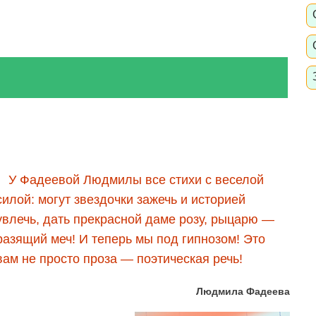
У Фадеевой Людмилы всe стихи с веселой
силой: могут звeздочки зажечь и историей
увлечь, дать прекрасной даме розу, рыцарю —
разящий меч! И теперь мы под гипнозом! Это
вам не просто проза — поэтическая речь!
Людмила Фадеева