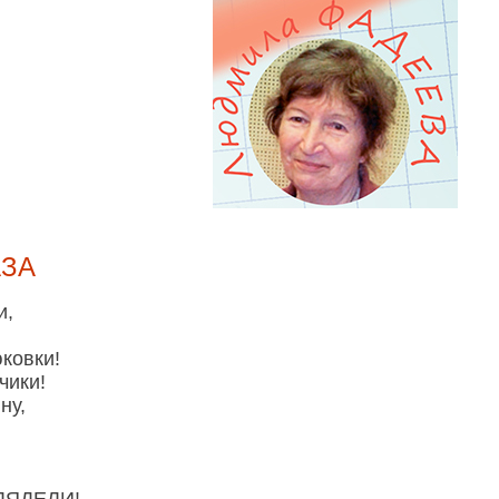
АЗА
и,
,
ковки!
чики!
ну,
ЛЯДЕЛИ!