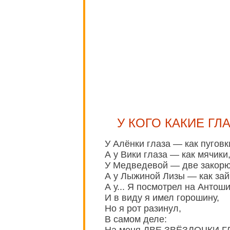
У КОГО КАКИЕ ГЛ
У Алёнки глаза — как пуговк
А у Вики глаза — как мячики
У Медведевой — две закорю
А у Лыжиной Лизы — как зай
А у... Я посмотрел на Антоши
И в виду я имел горошину,
Но я рот разинул,
В самом деле:
На меня ДВЕ ЗВЁЗДОЧКИ Г