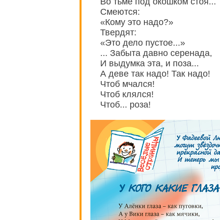
Во тьме под окошком стоя...
Смеются:
«Кому это надо?»
Твердят:
«Это дело пустое...»
... Забыта давно серенада,
И выдумка эта, и поза...
А деве так надо! Так надо!
Чтоб мчался!
Чтоб клялся!
Чтоб... роза!