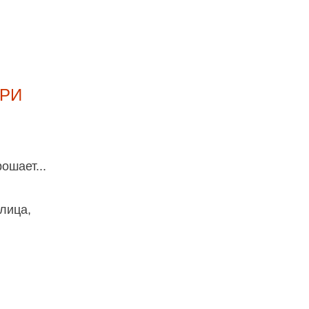
РИ
ошает...
лица,