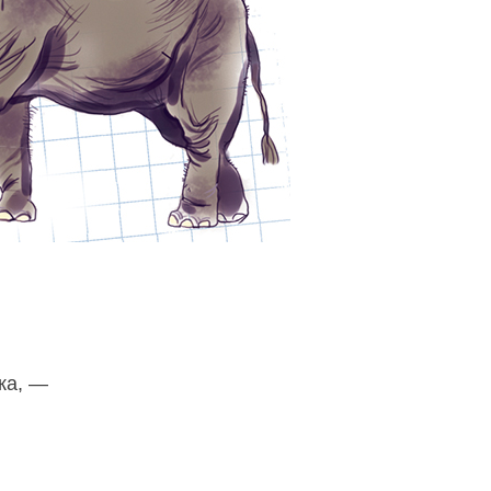
ка, —