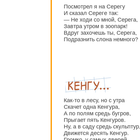
Посмотрел я на Серегу
И сказал Сереге так:
— Не ходи со мной, Серега,
Завтра утром в зоопарк!
Вдруг захочешь ты, Серега,
Подразнить слона немного?
Как-то в лесу, но с утра
Скачет одна Кенгура,
А по полям средь бугров,
Прыгает пять Кенгуров.
Ну, а в саду средь скульптур
Движется десять Кенгур.
Громко, у самых дверей,