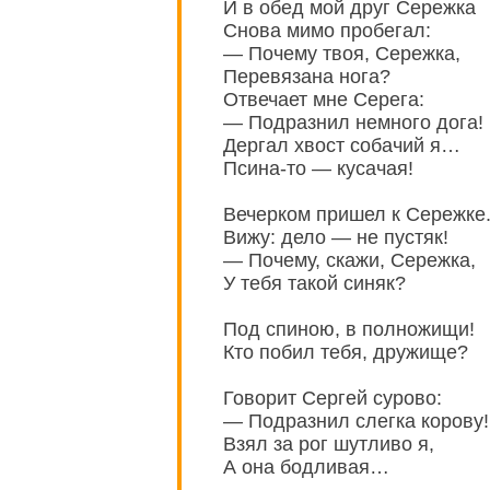
И в обед мой друг Сережка
Снова мимо пробегал:
— Почему твоя, Сережка,
Перевязана нога?
Отвечает мне Серега:
— Подразнил немного дога!
Дергал хвост собачий я…
Псина-то — кусачая!
Вечерком пришел к Сережке
Вижу: дело — не пустяк!
— Почему, скажи, Сережка,
У тебя такой синяк?
Под спиною, в полножищи!
Кто побил тебя, дружище?
Говорит Сергей сурово:
— Подразнил слегка корову!
Взял за рог шутливо я,
А она бодливая…