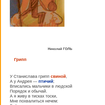
Николай ГОЛЬ
Грипп
У Станислава грипп
свиной
,
А у Андрея —
птичий
;
Вписались мальчики в людской
Порядок и обычай.
А я живу в тисках тоски,
Мне похвалиться нечем: