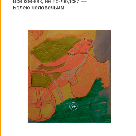
Всё кое-как, не по-людски —
Болею
человечьим
.