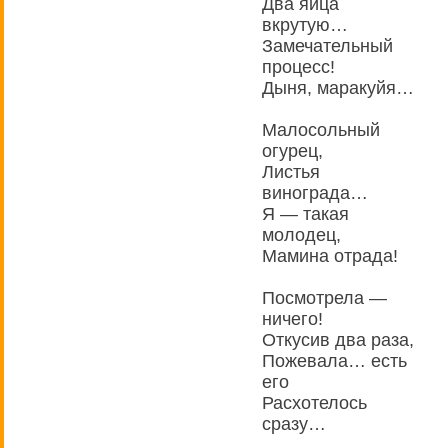
Два яйца
вкрутую…
Замечательный
процесс!
Дыня, маракуйя…
Малосольный
огурец,
Листья
винограда…
Я — такая
молодец,
Мамина отрада!
Посмотрела —
ничего!
Откусив два раза,
Пожевала… есть
его
Расхотелось
сразу…