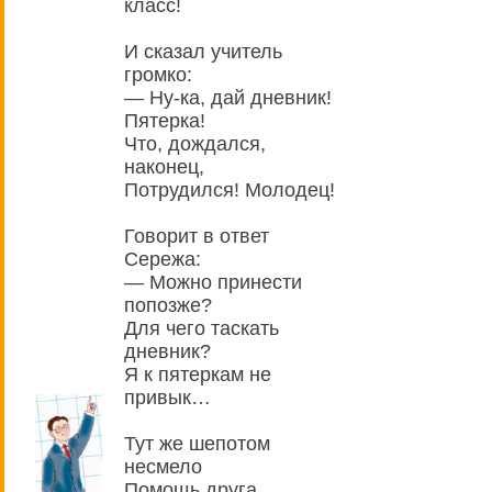
класс!
И сказал учитель
громко:
— Ну-ка, дай дневник!
Пятерка!
Что, дождался,
наконец,
Потрудился! Молодец!
Говорит в ответ
Сережа:
— Можно принести
попозже?
Для чего таскать
дневник?
Я к пятеркам не
привык…
Тут же шепотом
несмело
Помощь друга