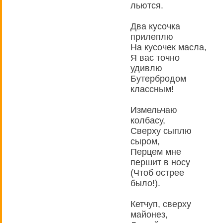
льются.
Два кусочка
прилеплю
На кусочек масла,
Я вас точно
удивлю
Бутербродом
классным!
Измельчаю
колбасу,
Сверху сыплю
сыром,
Перцем мне
першит в носу
(Чтоб острее
было!).
Кетчуп, сверху
майонез,