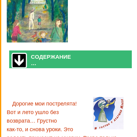
СОДЕРЖАНИЕ
…
Дорогие мои пострелята!
Вот и лето ушло без
возврата… Грустно
как-то, и снова уроки. Это