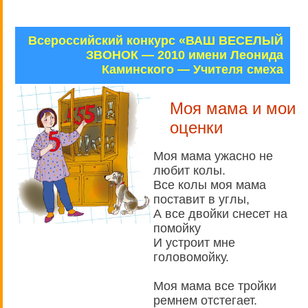
Всероссийский конкурс «ВАШ ВЕСЕЛЫЙ
ЗВОНОК — 2010 имени Леонида
Каминского — Учителя смеха
Моя мама и мои
оценки
Моя мама ужасно не
любит колы.
Все колы моя мама
поставит в углы,
А все двойки снесет на
помойку
И устроит мне
головомойку.
Моя мама все тройки
ремнем отстегает.