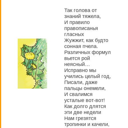
Так голова от
знаний тяжела,
И правило
правописанья
гласных
Жужжит, как будто
сонная пчела.
Различных формул
вьется рой
неясный…
Исправно мы
учились целый год,
Писали, даже
пальцы онемели,
И свалимся
усталые вот-вот!
Как долго длятся
эти две недели
Нам грезятся
тропинки и качели,