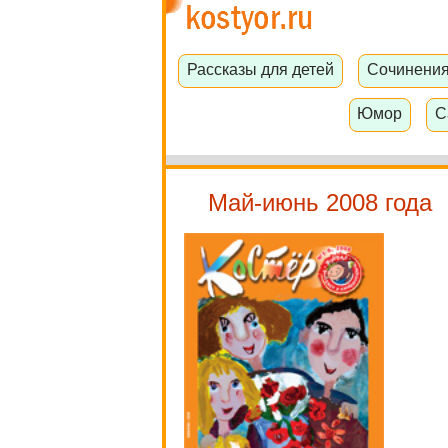
Рассказы для детей
Сочинени
Юмор
С
Май-июнь 2008 года