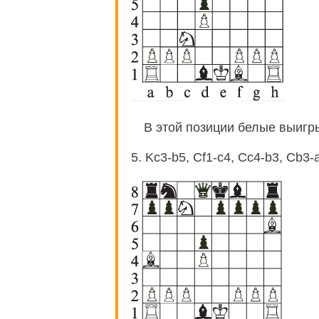
В этой позиции белые выигр
5. Kc3-b5, Cf1-c4, Cc4-b3, Cb3-a