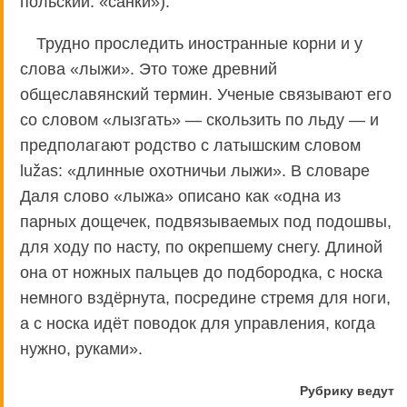
польский: «санки»).
Трудно проследить иностранные корни и у
слова «лыжи». Это тоже древний
общеславянский термин. Ученые связывают его
со словом «лызгать» — скользить по льду — и
предполагают родство с латышским словом
lužas: «длинные охотничьи лыжи». В словаре
Даля слово «лыжа» описано как «одна из
парных дощечек, подвязываемых под подошвы,
для ходу по насту, по окрепшему снегу. Длиной
она от ножных пальцев до подбородка, с носка
немного вздёрнута, посредине стремя для ноги,
а с носка идёт поводок для управления, когда
нужно, руками».
Рубрику ведут