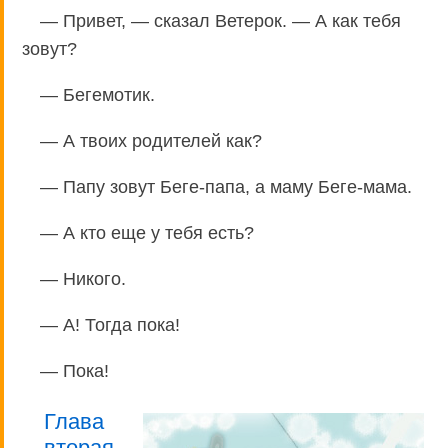
— Привет, — сказал Ветерок. — А как тебя
зовут?
— Бегемотик.
— А твоих родителей как?
— Папу зовут Беге-папа, а маму Беге-мама.
— А кто еще у тебя есть?
— Никого.
— А! Тогда пока!
— Пока!
Глава
вторая.