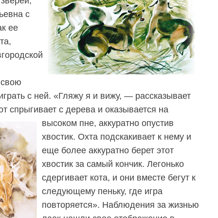
 зверей,
ьевна с
ак ее
та,
вгородской
 свою
играть с ней. «Гляжу я и вижу, — рассказывает
от спрыгивает с дерева и оказывается на
высоком пне, аккуратно опустив
хвостик. Охта подскакивает к нему и
еще более аккуратно берет этот
хвостик за самый кончик. Легонько
сдергивает кота, и они вместе бегут к
следующему пеньку, где игра
повторяется». Наблюдения за жизнью