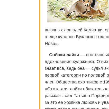
вьючных лошадей Камчатки, ор
а еще куланов Бухарского зап
Нова».
Собаки-лайки
— постоянный
вдохновения художника. О них
знает все, ведь она — судья-э
первой категории по полевой р
член Общества охотников с 19
«Охота для лайки обязательна
рассказывает Татьяна Порфир
за это ее хозяйке любовь и ув