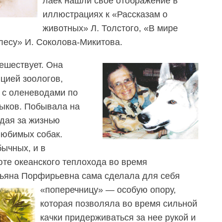
лаек нашли свое отображение в
иллюстрациях к «Рассказам о
животных» Л. Толстого, «В мире
лесу» И. Соколова-Микитова.
ешествует. Она
цией зоологов,
 с оленеводами по
быков. Побывала на
дая за жизнью
любимых собак.
бычных, и в
юте океанского теплохода во время
тьяна Порфирьевна сама сделала для себя
«поперечницу» — особую опору,
которая позволяла во время сильной
качки придерживаться за нее рукой и