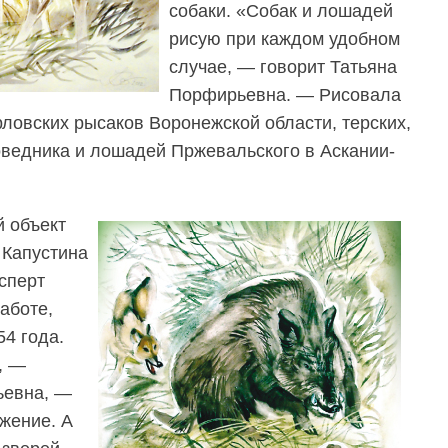
собаки. «Собак и лошадей
рисую при каждом удобном
случае, — говорит Татьяна
Порфирьевна. — Рисовала
ловских рысаков Воронежской области, терских,
оведника и лошадей Пржевальского в Аскании-
 объект
 Капустина
ксперт
аботе,
54 года.
, —
ьевна, —
ажение. А