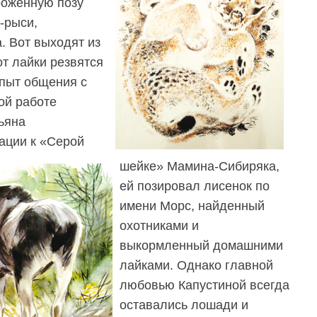
роженную позу
-рыси,
. Вот выходят из
от лайки резвятся
опыт общения с
ой работе
ьяна
ации к «Серой
шейке» Мамина-Сибиряка,
ей позировал лисенок по
имени Морс, найденный
охотниками и
выкормленный домашними
лайками. Однако главной
любовью Капустиной всегда
оставались лошади и