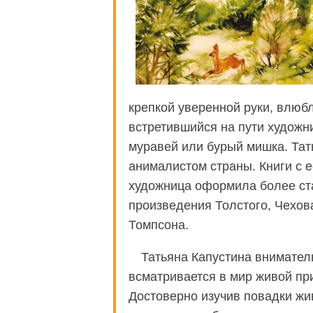
крепкой уверенной руки, влюб
встретившийся на пути художни
муравей или бурый мишка. Тат
анималистом страны. Книги с е
художница оформила более ста
произведения Толстого, Чехов
Томпсона.
Татьяна Капустина внимател
всматривается в мир живой пр
Достоверно изучив повадки жи