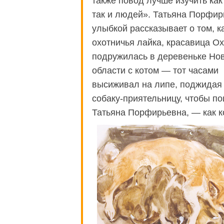
также повод лучше изучить как
так и людей». Татьяна Порфир
улыбкой рассказывает о том, к
охотничья лайка, красавица Ох
подружилась в деревеньке Но
области с котом — тот часами
высиживал на липе, поджидая
собаку-приятельницу, чтобы по
Татьяна Порфирьевна, — как к