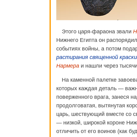
Этого царя-фараона звали
Н
Нижнего Египта он распорядил
событиях войны, а потом подар
растирания священной краски
Нармера
и нашли через тысячи
На каменной палетке завоев
которых каждая деталь — важн
поверженного врага, занеся н
продолговатая, вытянутая коро
царь, шествующий вместе со с
— низкой, широкой короне Ниж
отличить от его воинов (как бу