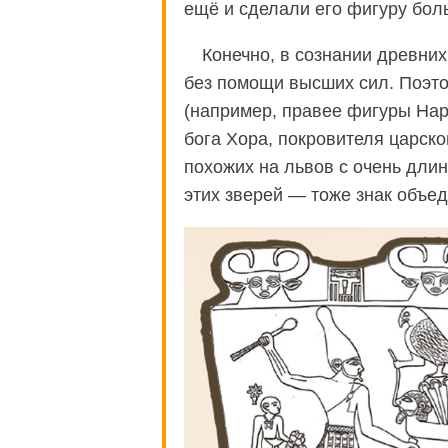
ещё и сделали его фигуру бол
Конечно, в сознании древни
без помощи высших сил. Поэто
(например, правее фигуры На
бога Хора, покровителя царско
похожих на львов с очень дл
этих зверей — тоже знак объе