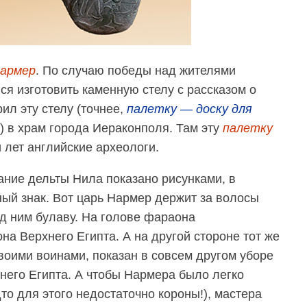
армер
. По случаю победы над жителями
ся изготовить каменную стелу с рассказом о
ил эту стелу (точнее,
палетку — доску для
) в храм города Иераконполя. Там эту
палетку
 лет английские археологи.
ание дельты Нила показано рисунками, в
ый знак. Вот царь Нармер держит за волосы
ад ним булаву. На голове фараона
на Верхнего Египта. А на другой стороне тот же
воими воинами, показан в совсем другом уборе
него Египта. А чтобы Нармера было легко
дто для этого недостаточно короны!), мастера