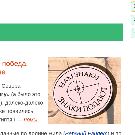
победа,
не
и Севера
игу
» (а было это
), далеко-далеко
уже появились
египтян —
номы
.
иданные по долине Нила (
Верхний Египет
) и по