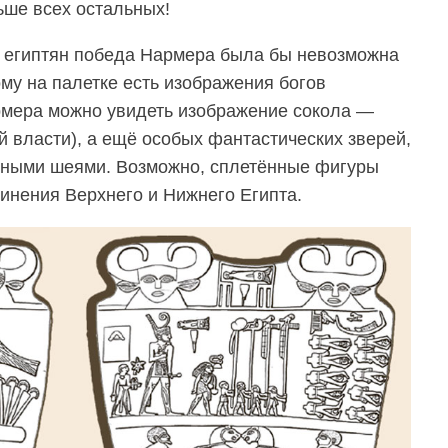
ьше всех остальных!
х египтян победа Нармера была бы невозможна
му на палетке есть изображения богов
рмера можно увидеть изображение сокола —
й власти), а ещё особых фантастических зверей,
инными шеями. Возможно, сплетённые фигуры
динения Верхнего и Нижнего Египта.