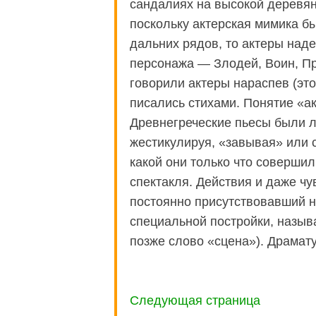
сандалиях на высокой деревя
поскольку актерская мимика б
дальних рядов, то актеры над
персонажа — Злодей, Воин, Пра
говорили актеры нараспев (эт
писались стихами. Понятие «ак
Древнегреческие пьесы были л
жестикулируя, «завывая» или с
какой они только что совершил
спектакля. Действия и даже ч
постоянно присутствовавший н
специальной постройки, назыв
позже слово «сцена»). Драмату
Следующая страница