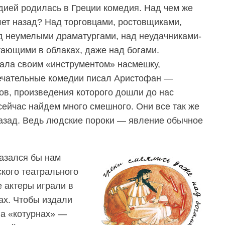
дией родилась в Греции комедия. Над чем же
лет назад? Над торговцами, ростовщиками,
д неумелыми драматургами, над неудачниками-
ающими в облаках, даже над богами.
ала своим «инструментом» насмешку,
мечательные комедии писал Аристофан —
в, произведения которого дошли до нас
сейчас найдем много смешного. Они все так же
 назад. Ведь людские пороки — явление обычное
азался бы нам
ского театрального
е актеры играли в
ах. Чтобы издали
на «котурнах» —