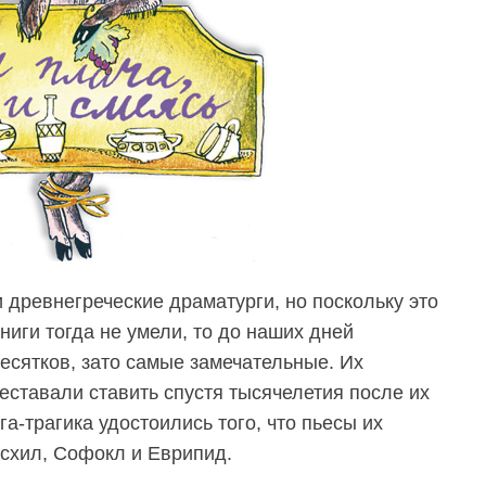
 древнегреческие драматурги, но поскольку это
книги тогда не умели, то до наших дней
есятков, зато самые замечательные. Их
еставали ставить спустя тысячелетия после их
га-трагика удостоились того, что пьесы их
схил, Софокл и Еврипид.