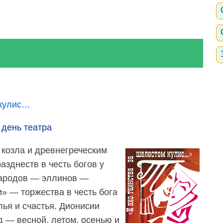
 кулис…
день театра
 козла и древнегреческим
зднеств в честь богов у
народов — эллинов —
» — торжества в честь бога
лья и счастья. Дионисии
д — весной, летом, осенью и