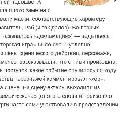
нной подошве. А
ыла плохо заметна с
евали маски, соответствующие характеру
витель, Раб (и так далее). Во-вторых,
о называлось «декламация») — ведь пьесы
терская игра» было очень условно.
ишены сценического действия, персонажи,
меясь, рассказывали, что с ними произошло,
и поступок, какое событие случилось по ходу
увства персонажей комментировал «хор»,
а сцене. На сцену актеры выходили из
аемой «скена» (от этого слова и произошло
рги часто сами участвовали в представлении.