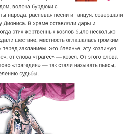
адом, волоча бурдюки с
ы народа, распевая песни и танцуя, совершали
у Диониса. В храме оставляли дары и
ногда этих жертвенных козлов было несколько
ождали шествие, местность оглашалась громким
перед закланием. Это блеянье, эту козлиную
с», от слова «трагес» — козел. От этого слова
лово «трагедия» — так стали называть пьесы,
делению судьбы.