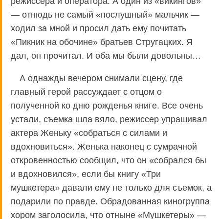
режиссера и оператора. А один из «викингов»
— отнюдь не самый «послушный» мальчик —
ходил за мной и просил дать ему почитать
«Пикник на обочине» братьев Стругацких. Я
дал, он прочитал. И оба мы были довольны…
А однажды вечером снимали сцену, где
главный герой рассуждает с отцом о
полученной ко дню рожденья книге. Все очень
устали, съемка шла вяло, режиссер упрашивал
актера Женьку «собраться с силами и
вдохновиться». Женька наконец с сумрачной
откровенностью сообщил, что он «собрался бы
и вдохновился», если бы книгу «Три
мушкетера» давали ему не только для съемок, а
подарили по правде. Обрадованная киногруппа
хором заголосила, что отныне «Мушкетеры» —