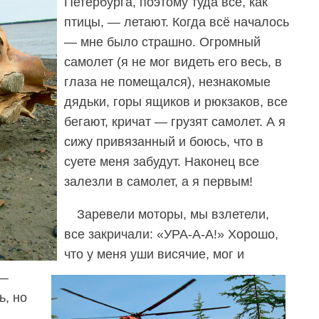
Петербурга, поэтому туда все, как
птицы, — летают. Когда всё началось
— мне было страшно. Огромный
самолет (я не мог видеть его весь, в
глаза не помещался), незнакомые
дядьки, горы ящиков и рюкзаков, все
бегают, кричат — грузят самолет. А я
сижу привязанный и боюсь, что в
суете меня забудут. Наконец все
залезли в самолет, а я первым!
Заревели моторы, мы взлетели,
все закричали: «УРА-А-А!» Хорошо,
что у меня уши висячие, мог и
 —
ь, но