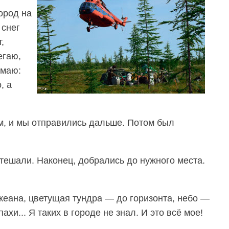
ород на
 снег
,
егаю,
умаю:
, а
м, и мы отправились дальше. Потом был
утешали. Наконец, добрались до нужного места.
кеана, цветущая тундра — до горизонта, небо —
ахи... Я таких в городе не знал. И это всё мое!