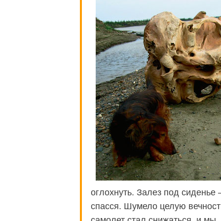
оглохнуть. Залез под сиденье
спасся. Шумело целую вечност
самолет стал снижаться, и мы