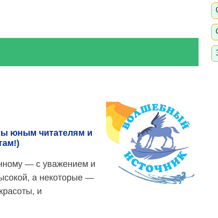
ты юным читателям и
ам!)
енному — с уважением и
ысокой, а некоторые —
 красоты, и