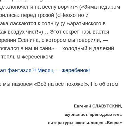
ще хлопочет и на весну ворчит» («Зима недаром
рилась» перед грозой («Неохотно и
ака ласкаются к солнцу (у Баратынского в
как воздух чист!»)… Этот секрет называется
орении Есенина, о котором мы говорили, —
рягался в наши сани» — холодный и далекий
, теплым жеребенком!
ная фантазия?! Месяц — жеребенок!
о мы назовем «Всё на всё похоже!». Но об этом
Евгений СЛАВУТСКИЙ,
журналист, преподаватель
литературы школы-лицея «Венда»