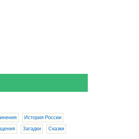
инения
История России
бщения
Загадки
Сказки