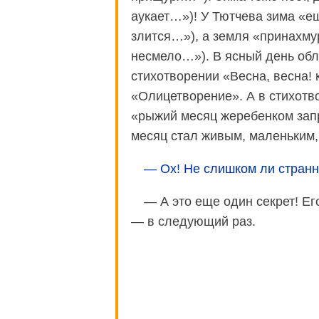
аукает…»)! У Тютчева зима «е
злится…»), а земля «принахму
несмело…»). В ясный день обл
стихотворении «Весна, весна! 
«Олицетворение». А в стихотв
«рыжий месяц жеребенком зап
месяц стал живым, маленьким
— Ох! Не слишком ли стран
— А это еще один секрет! Ег
— в следующий раз.