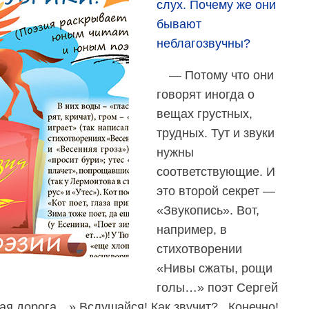
слух. Почему же они
бывают
неблагозвучны?
— Потому что они
говорят иногда о
вещах грустных,
трудных. Тут и звуки
нужны
соответствующие. И
это второй секрет —
«Звукопись». Вот,
например, в
стихотворении
«Нивы сжаты, рощи
голы…» поэт Сергей
ая дорога…» Вслушайся! Как звучит?.. Конечно!