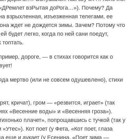
(«ДРемлет взРытая доРога…»). Почему? Да
на взрыхленная, изъезженная телегами, ее
 она ждет не дождется зимы. Зачем? Потому что
ей будет легко, когда по ней сани поедут,
 топтать.
имер, дороге, — в стихах говорится как о
вует!
яда мертво (или не совсем одушевлено), стихи
ят, кричат), гром — «резвится, играет» (так
иях «Весенние воды» и «Весенняя гроза»).
тихонько плачет», попрощавшись с тучкой (так у
«Утес»). Кот поет (у Фета, «Кот поет, глаза
а еще и аукает (у Есенина, «Поет зима —