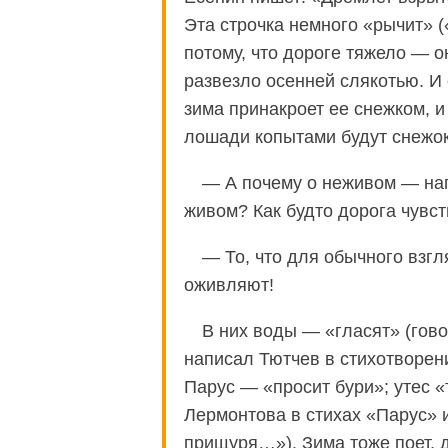
Эта строчка немного «рычит» 
потому, что дороге тяжело — о
развезло осенней слякотью. И
зима принакроет ее снежком, и 
лошади копытами будут снежок
— А почему о неживом — напр
живом? Как будто дорога чувст
— То, что для обычного взгл
оживляют!
В них воды — «гласят» (говор
написал Тютчев в стихотворен
Парус — «просит бури»; утес «
Лермонтова в стихах «Парус» и 
прищуря…»). Зима тоже поет, д