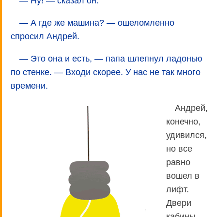
— Ну! — сказал он.
— А где же машина? — ошеломленно
спросил Андрей.
— Это она и есть, — папа шлепнул ладонью
по стенке. — Входи скорее. У нас не так много
времени.
Андрей,
конечно,
удивился,
но все
равно
вошел в
лифт.
Двери
кабины