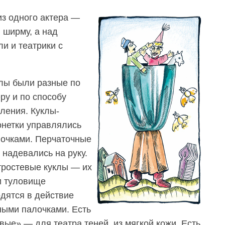
из одного актера —
 ширму, а над
и и театрики с
лы были разные по
ру и по способу
ления. Куклы-
нетки управлялись
очками. Перчаточные
 надевались на руку.
тростевые куклы — их
и туловище
дятся в действие
ыми палочками. Есть
вые» — для театра теней, из мягкой кожи. Есть