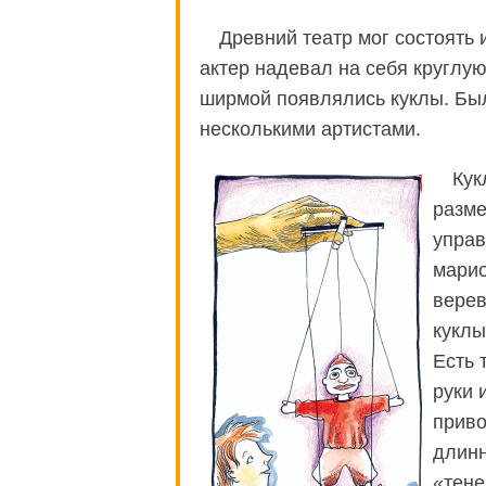
Древний театр мог состоять 
актер надевал на себя круглую
ширмой появлялись куклы. Был
несколькими артистами.
Кук
разме
управ
марио
верев
куклы
Есть 
руки 
приво
длинн
«тене