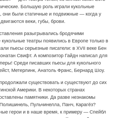
ические. Большую роль играли кукольные
, они были статичные и подвижные — когда у
 двигаются веки, губы, брови.
дставления разыгрывались бродячими
кукольные театры появились в Европе только в
сали пьесы серьезные писатели: в XVII веке Бен
жонатан Свифт. А композитор Гайдн написал для
оперы! Среди писавших пьесы для кукольного
ейст, Метерлинк, Анатоль Франс, Бернард Шоу.
продолжали существовать и существуют до сих
тинской Америки. В некоторых странах
оставлены памятники. Да разве незнакомы
к Полишинель, Пульчинелла, Панч, Карагёз?
ые герои и в наше время, к примеру — Спейбл