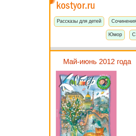
Рассказы для детей
Сочинени
Юмор
С
Май-июнь 2012 года