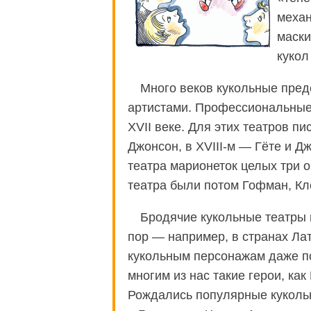
механ
маски
кукол
Много веков кукольные пре
артистами. Профессиональные 
XVII веке. Для этих театров пи
Джонсон, в XVIII-м — Гёте и Д
театра марионеток целых три 
театра были потом Гофман, Кл
Бродячие кукольные театры 
пор — например, в странах Ла
кукольным персонажам даже п
многим из нас такие герои, ка
Рождались популярные кукольн