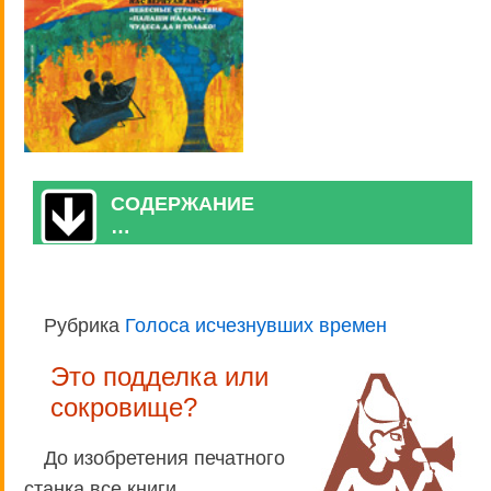
СОДЕРЖАНИЕ
…
Рубрика
Голоса исчезнувших времен
Это подделка или
сокровище?
До изобретения печатного
станка все книги