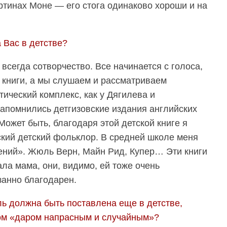
артинах Моне — его стога одинаково хороши и на
 Вас в детстве?
всегда сотворчество. Все начинается с голоса,
 книги, а мы слушаем и рассматриваем
ический комплекс, как у Дягилева и
запомнились детгизовские издания английских
ожет быть, благодаря этой детской книге я
ский детский фольклор. В средней школе меня
ений». Жюль Верн, Майн Рид, Купер… Эти книги
ла мама, они, видимо, ей тоже очень
азанно благодарен.
ль должна быть поставлена еще в детстве,
том «даром напрасным и случайным»?