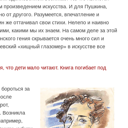
 произведением искусства. И для Пушкина,
о от другого. Разумеется, впечатление и
н же оттачивал свои стихи. Нелепо и наивно
кими, какими мы их знаем. На самом деле за этой
ского гения скрывается очень много сил и
риевский «хищный глазомер» в искусстве все
 что дети мало читают. Книга погибает под
 бороться за
после
рот,
. Возникла
например,