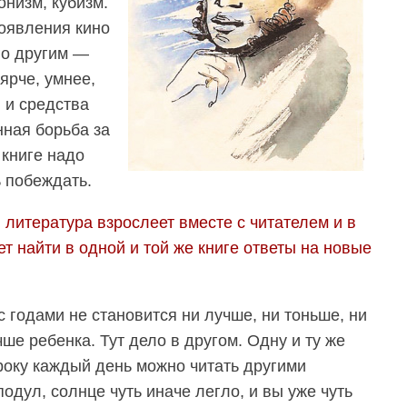
онизм, кубизм.
появления кино
го другим —
ярче, умнее,
 и средства
нная борьба за
 книге надо
ь побеждать.
 литература взрослеет вместе с читателем и в
т найти в одной и той же книге ответы на новые
с годами не становится ни лучше, ни тоньше, ни
ше ребенка. Тут дело в другом. Одну и ту же
троку каждый день можно читать другими
подул, солнце чуть иначе легло, и вы уже чуть