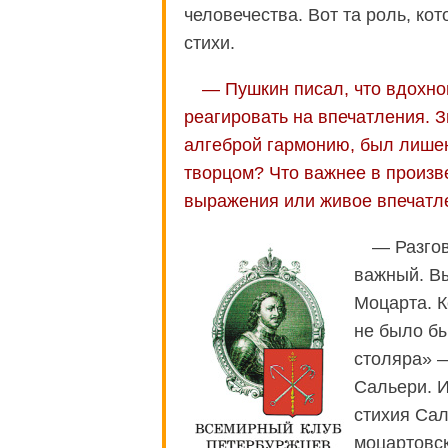
человечества. Вот та роль, ко
стихи.
— Пушкин писал, что вдохно
реагировать на впечатления. З
алгеброй гармонию, был лишен
творцом? Что важнее в произ
выражения или живое впечатл
— Разгов
важный. Вы
Моцарта. К
не было бы
столяра» —
Сальери. 
стихия Сал
моцартовск