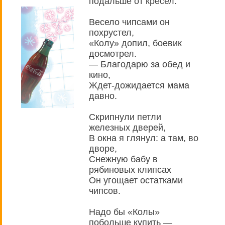
подальше от кресел.
Весело чипсами он
похрустел,
«Колу» допил, боевик
досмотрел.
— Благодарю за обед и
кино,
Ждет-дожидается мама
давно.
Cкрипнули петли
железных дверей,
В окна я глянул: а там, во
дворе,
Снежную бабу в
рябиновых клипсах
Он угощает остатками
чипсов.
Надо бы «Колы»
побольше купить —