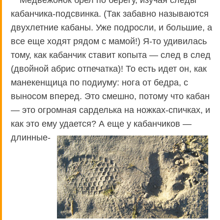
Медвежонок брел по берегу, изучая следы
кабанчика-подсвинка. (Так забавно называются
двухлетние кабаны. Уже подросли, и большие, а
все еще ходят рядом с мамой!) Я-то удивилась
тому, как кабанчик ставит копыта — след в след
(двойной абрис отпечатка)! То есть идет он, как
манекенщица по подиуму: нога от бедра, с
выносом вперед. Это смешно, потому что кабан
— это огромная сарделька на ножках-спичках, и
как это ему удается? А еще у
кабанчиков —
длинные-