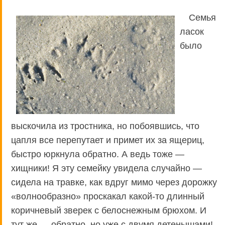
Семья
ласок
было
выскочила из тростника, но побоявшись, что
цапля все перепутает и примет их за ящериц,
быстро юркнула обратно. А ведь тоже —
хищники! Я эту семейку увидела случайно —
сидела на травке, как вдруг мимо через дорожку
«волнообразно» проскакал какой-то длинный
коричневый зверек с белоснежным брюхом. И
тут же — обратно, но уже с двумя детенышами!