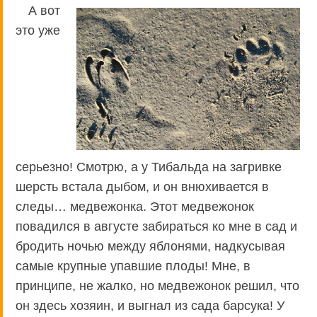
А вот
это уже
серьезно! Смотрю, а у Тибальда на загривке
шерсть встала дыбом, и он внюхивается в
следы… медвежонка. Этот медвежонок
повадился в августе забираться ко мне в сад и
бродить ночью между яблонями, надкусывая
самые крупные упавшие плоды! Мне, в
принципе, не жалко, но медвежонок решил, что
он здесь хозяин, и выгнал из сада барсука! У