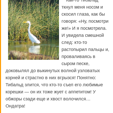
Как-то Тибальд
ткнул меня носом и
скосил глаза, как бы
говоря: «Ну, посмотри
же!» И я посмотрела.
И увидела смешной
след: кто-то
растопырил пальцы и,
проваливаясь в
сыром песке,
доковылял до выкинутых волной узловатых
корней и страстно в них вгрызся! Понятно:
Тибальд злится, что кто-то съел его любимые
корешки — он их тоже жует с аппетитом! У
обжоры сзади еще и хвост волочился…
Ондатра!