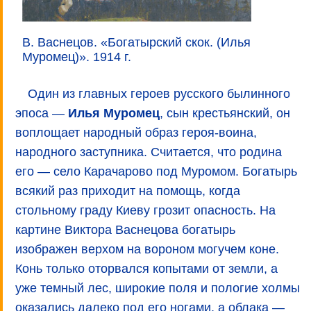
В. Васнецов. «Богатырский скок. (Илья
Муромец)». 1914 г.
Один из главных героев русского былинного
эпоса —
Илья Муромец
, сын крестьянский, он
воплощает народный образ героя-воина,
народного заступника. Считается, что родина
его — село Карачарово под Муромом. Богатырь
всякий раз приходит на помощь, когда
стольному граду Киеву грозит опасность. На
картине Виктора Васнецова богатырь
изображен верхом на вороном могучем коне.
Конь только оторвался копытами от земли, а
уже темный лес, широкие поля и пологие холмы
оказались далеко под его ногами, а облака —