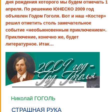
дня рождения которого мы будем отмечать 1
апреля. По решению ЮНЕСКО 2009 год
объявлен Годом Гоголя. Вот и наш «Костер»
решил отметить столь замечательное
событие «необыкновенным приключением».
Приключение, конечно же, будет
литературное. Итак…
Николай ГОГОЛЬ
СТРАШНАЯ РУКА