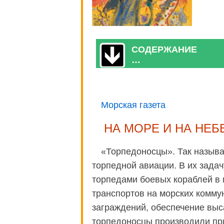
СОДЕРЖАНИЕ
…
Морская газета
НА МОРЕ И НА НЕБ
«Торпедоносцы». Так назыв
торпедной авиации. В их зада
торпедами боевых кораблей в м
транспортов на морских комму
заграждений, обеспечение выс
торпедоносцы производили пр