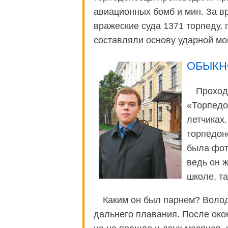
авиационных бомб и мин. За 
вражеские суда 1371 торпеду,
составляли основу ударной мо
ОБЫКН
Проход
«Торпедо
летчиках
торпедон
была фот
ведь он 
школе, та
Каким он был парнем? Волод
дальнего плавания. После око