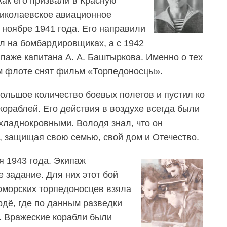
как его призвали в Красную
иколаевское авиационное
 ноябре 1941 года. Его направили
ал на бомбардировщиках, а с 1942
паже капитана А. А. Баштыркова. Именно о тех
м флоте снят фильм «Торпедоносцы».
ольшое количество боевых полетов и пустил ко
кораблей. Его действия в воздухе всегда были
хладнокровными. Володя знал, что он
, защищая свою семью, свой дом и Отечество.
я 1943 года. Экипаж
 задание. Для них этот бой
оморских торпедоносцев взяла
рдё, где по данным разведки
. Вражеские корабли были