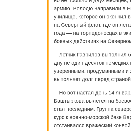
но не прошло и двух месяцев, 
армию. Володю направили в Н
училище, которое он окончил в
на Северный флот, где он лет
года — на торпедоносцах в эки
боевых действиях на Северно
Летчик Гаврилов выполнил б
дну не один десяток немецких 
уверенными, продуманными и 
выполняет долг перед страной
Но вот настал день 14 январ
Баштыркова вылетел на боевое
стал последним. Группа север
курс к военно-морской базе Ва
отстаивался вражеский конвой