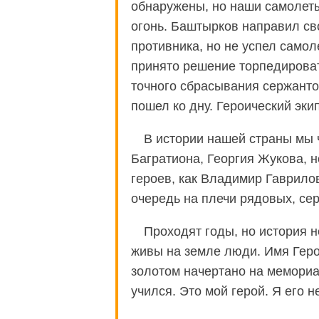
обнаружены, но наши самолет
огонь. Баштырков направил св
противника, но не успел самоле
принято решение торпедироват
точного сбрасывания сержант
пошел ко дну. Героический эки
В истории нашей страны мы 
Багратиона, Георгия Жукова, н
героев, как Владимир Гаврило
очередь на плечи рядовых, се
Проходят годы, но история н
живы на земле люди. Имя Гер
золотом начертано на мемориал
учился. Это мой герой. Я его не