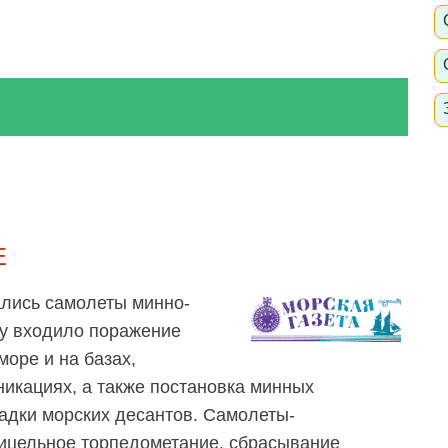
Е
ались самолеты минно-
чу входило поражение
оре и на базах,
никациях, а также постановка минных
адки морских десантов. Самолеты-
ицельное торпедометание, сбрасывание