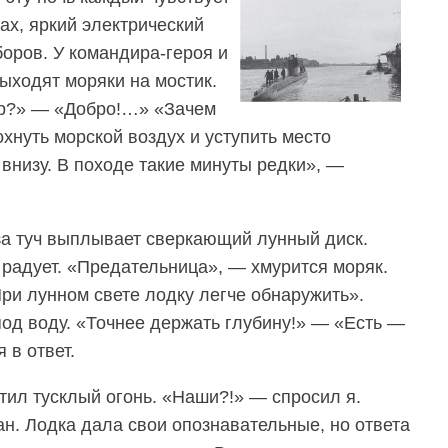
ах, яркий электрический
боров. У командира-героя и
ыходят моряки на мостик.
ир?» — «Добро!…» «Зачем
хнуть морской воздух и уступить место
внизу. В походе такие минуты редки», —
за туч выплывает сверкающий лунный диск.
 радует. «Предательница», — хмурится моряк.
и лунном свете лодку легче обнаружить».
под воду. «Точнее держать глубину!» — «Есть —
 в ответ.
тил тусклый огонь. «Наши?!» — спросил я.
н. Лодка дала свои опознавательные, но ответа