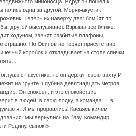
неподвижного миноносца. Вдруг он пошел к
ыпались одна за другой. Моряк-акустик
рожевик. Теперь их наверху два: бомбят по
бы, другой выслушивает. Взрывы все ближе.
одит ходуном, звенят разбитые плафоны,
е страшно. Но Осипов не теряет присутствие
пичечный коробок и откладывает на столе спички
к пять…
 оглушают акустика, но он держит свою вахту И
ежит на грунте. Глубина девятнадцать метров.
ндир. Он спокоен, и это спокойствие
ерит в людей, в свою лодку, а команда — в
думаю я. И мы прорвались! Касаясь килем
едования. Мы вернулись на базу. Командир
еги Родину, сынок!»