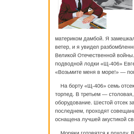
материком дамбой. Я замешкал
ветер, и я увидел разбомбленн
Великой Отечественной войны
подводной лодки «Щ-406» Евг
«Возьмите меня в море!» — по
На борту «Щ-406» семь отс
торпед. В третьем — столовая,
оборудование. Шестой отсек з
последнем, проходят совещани
оснащена лучшей акустикой св
Моряки готовятся к походу. 