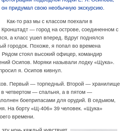
он придумал свою необычную экскурсию.
Как-то раз мы с классом поехали в
Кронштадт — город на острове, соединенном с
ся, а класс ушел вперед. Вдруг поднялся
ый городок. Похоже, я попал во времена
. Рядом стоял высокий офицер, командир
ений Осипов. Моряки называли лодку «Щука».
просил я. Осипов кивнул.
еков. Первый — торпедный. Второй — хранилище
 в четвертом — спальня, а в пятом —
аполнен боеприпасами для орудий. В седьмом,
я. На борту «Щ-406» 39 человек. «Щука»
оего времени.
В эту ночь каждый чувствует