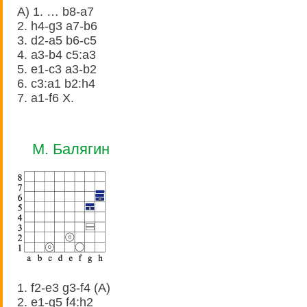
A) 1. … b8-a7
2. h4-g3 a7-b6
3. d2-a5 b6-c5
4. a3-b4 c5:a3
5. e1-c3 a3-b2
6. c3:a1 b2:h4
7. a1-f6 X.
М. Балягин
1. f2-e3 g3-f4 (A)
2. e1-g5 f4:h2