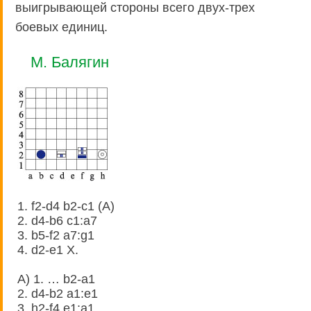
выигрывающей стороны всего двух-трех
боевых единиц.
М. Балягин
1. f2-d4 b2-c1 (A)
2. d4-b6 c1:a7
3. b5-f2 a7:g1
4. d2-e1 X.
A) 1. … b2-a1
2. d4-b2 a1:e1
3. h2-f4 e1:a1