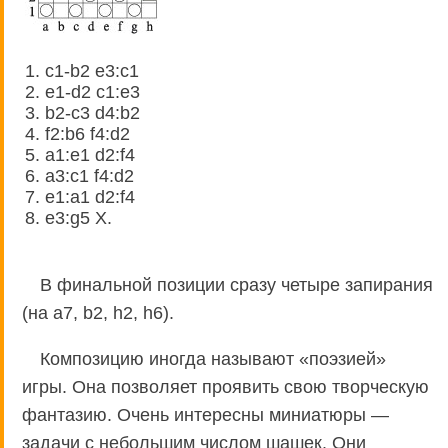
1. c1-b2 e3:c1
2. e1-d2 c1:e3
3. b2-c3 d4:b2
4. f2:b6 f4:d2
5. a1:e1 d2:f4
6. a3:c1 f4:d2
7. e1:a1 d2:f4
8. e3:g5 X.
В финальной позиции сразу четыре запирания
(на а7, b2, h2, h6).
Композицию иногда называют «поэзией»
игры. Она позволяет проявить свою творческую
фантазию. Очень интересны миниатюры —
задачи с небольшим числом шашек. Они