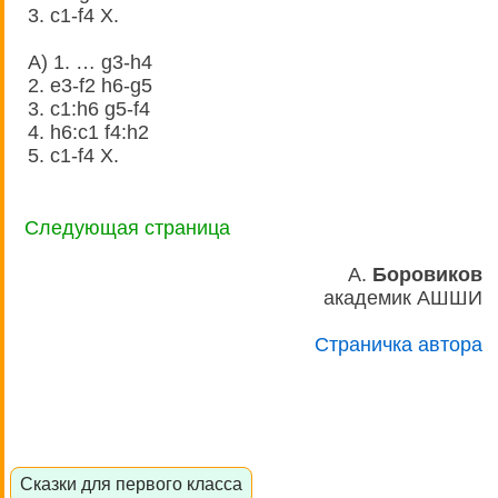
3. c1-f4 X.
A) 1. … g3-h4
2. e3-f2 h6-g5
3. c1:h6 g5-f4
4. h6:c1 f4:h2
5. c1-f4 X.
Следующая страница
А.
Боровиков
академик АШШИ
Страничка автора
Сказки для первого класса