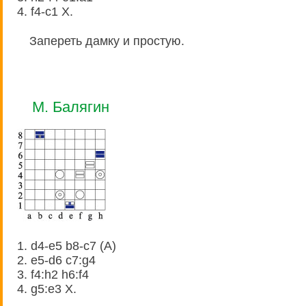
4. f4-c1 X.
Запереть дамку и простую.
М. Балягин
1. d4-e5 b8-c7 (A)
2. e5-d6 c7:g4
3. f4:h2 h6:f4
4. g5:e3 X.