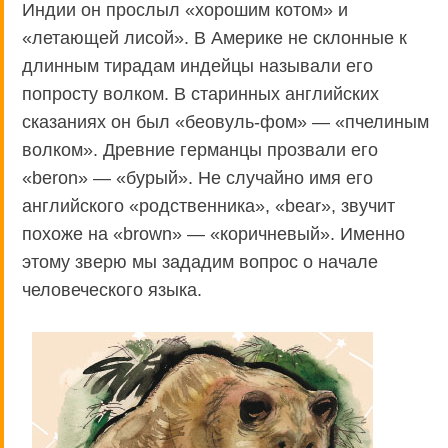
Индии он прослыл «хорошим котом» и
«летающей лисой». В Америке не склонные к
длинным тирадам индейцы называли его
попросту волком. В старинных английских
сказаниях он был «беовуль-фом» — «пчелиным
волком». Древние германцы прозвали его
«beron» — «бурый». Не случайно имя его
английского «родственника», «bear», звучит
похоже на «brown» — «коричневый». Именно
этому зверю мы зададим вопрос о начале
человеческого языка.