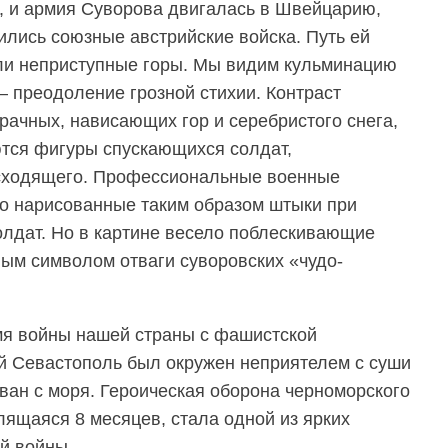
, и армия Суворова двигалась в Швейцарию,
ились союзные австрийские войска. Путь ей
ли неприступные горы. Мы видим кульминацию
 преодоление грозной стихии. Контраст
рачных, нависающих гор и серебристого снега,
тся фигуры спускающихся солдат,
сходящего. Профессиональные военные
что нарисованные таким образом штыки при
солдат. Но в картине весело поблескивающие
ым символом отваги суворовских «чудо-
мя войны нашей страны с фашистской
й Севастополь был окружен неприятелем с суши
ван с моря. Героическая оборона черноморского
лящаяся 8 месяцев, стала одной из ярких
й войны.