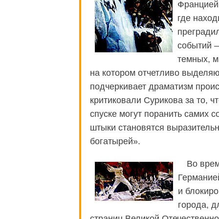
Францией
где наход
прегради
событий —
темных, м
на котором отчетливо выделяю
подчеркивает драматизм прои
критиковали Сурикова за то, 
спуске могут поранить самих 
штыки становятся выразительн
богатырей».
Во вре
Германие
и блокиро
города, д
страниц Великой Отечественно