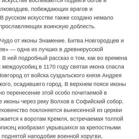
 искусстве воспеваются подвиги богов и
олководцев, побеждающих врагов и
 русском искусстве также создано немало
 прославляющих воинскую доблесть.
Чудо от иконы Знамение. Битва Новгородцев и
ев» — одна из лучших в древнерусской
 В ней подробный рассказ о том, как во времена
 междоусобиц в 1170 году святая икона спасла
овгород от войска суздальского князя Андрея
ого, осадившего город. В верхнем поясе иконы
о перенесение этой особо почитаемой в
 иконы через реку Волхов в Софийский собор.
уховенство поклоняется вынесенной из церкви
ижается к воротам Кремля, встречаемая толпой
описец изобразил укрывшихся за крепостными
, поднятой наподобие военной хоругви,