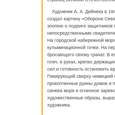
Художник А. А. Дейнека в 19
создал картину «Оборона Сев
эпопею о подвиге защитников 
непосредственными свидетелям
На городской набережной моряк
кульминационной точки. На пе
бросающего связку гранат. В е
плеч, в руках, крепко держащ
сил и готовность остановить в
Пикирующий сверху немецкий с
прокопченные руины домов и 
синева моря и огненное зарев
художественные образы, выраз
художника.