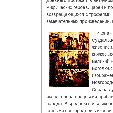
Древнего Востока и в античном
мифических героев, царей и п
возвращающихся с трофеями. В
замечательных произведений,
Икона «
Суздальц
живописи.
княжеских
Великий Н
Боголюбск
изображен
Новгороде
Справа д
иконе, слева процессия прибл
народа. В среднем поясе икон
стенами новгородцев с иконой