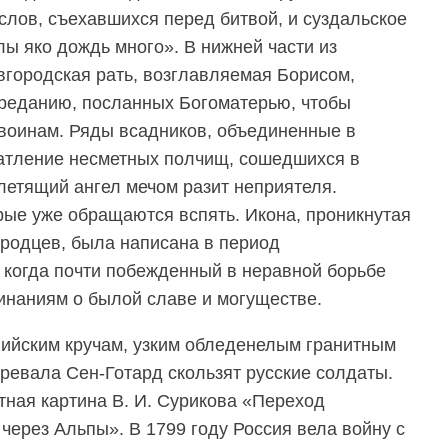
слов, съехавшихся перед битвой, и суздальское
лы яко дождь много». В нижней части из
вгородская рать, возглавляемая Борисом,
преданию, посланных Богоматерью, чтобы
воинам. Ряды всадников, объединенные в
чатление несметных полчищ, сошедшихся в
 летящий ангел мечом разит неприятеля.
рые уже обращаются вспять. Икона, проникнутая
ородцев, была написана в период
, когда почти побежденный в неравной борьбе
инаниям о былой славе и могуществе.
ийским кручам, узким обледенелым гранитным
ревала Сен-Готард скользят русские солдаты.
тная картина В. И. Сурикова «Переход
через Альпы». В 1799 году Россия вела войну с