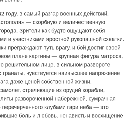
42 году, в самый разгар военных действий,
астополя» — скорбную и величественную
города. Зрители как будто ощущают себя
и и участниками яростной рукопашной схватки.
и преграждают путь врагу, и бой достиг своей
рвом плане картины — крупная фигура матроса,
го решительном лице, в сильном развороте
их гранаты, чувствуется наивысшее напряжение
рага даже ценой собственной жизни.
амолет, стреляющие из орудий корабли,
плиты развороченной набережной, сумрачная
о перечерченного клубами гари неба — это
ившие боль и любовь, ненависть и восхищение