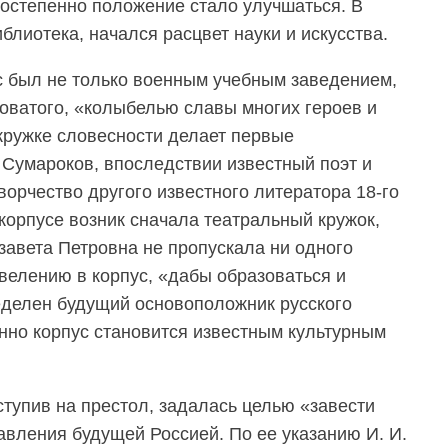
постепенно положение стало улучшаться. В
блиотека, начался расцвет науки и искусства.
ус был не только военным учебным заведением,
коватого, «колыбелью славы многих героев и
кружке словесности делает первые
Сумароков, впоследствии известный поэт и
ворчество другого известного литератора 18-го
корпусе возник сначала театральный кружок,
завета Петровна не пропускала ни одного
овелению в корпус, «дабы образоваться и
еделен будущий основоположник русского
нно корпус становится известным культурным
ступив на престол, задалась целью «завести
вления будущей Россией. По ее указанию И. И.