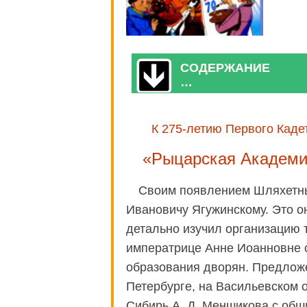
СОДЕРЖАНИЕ
…
К 275-летию Первого Каде
«Рыцарская Академи
Своим появлением Шляхетны
Ивановичу Ягужинскому. Это о
детально изучил организацию 
императрице Анне Иоанновне с
образования дворян. Предложе
Петербурге, на Васильевском 
Сибирь А. Д. Меншикова с обш