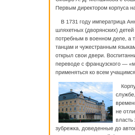
Первым директором корпуса н
В 1731 году императрица Анн
шляхетных (дворянских) детей в
потребным в военном деле, а 
танцам и чужестранным языкам
открыл свои двери. Воспитанн
переводе с французского — «м
применяться ко всем учащимся
Корп
службе
времен
не отли
власть 
зубрежка, доведенные до авто