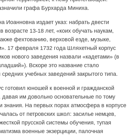
азначили графа Бурхарда Миниха.
а Иоанновна издает указ: набрать двести
 возрасте 13-18 лет, «коих обучать наукам,
также фехтованию, верховой езде, музыке,
». 17 февраля 1732 года Шляхетный корпус
иков нового заведения назвали «кадетами» (в
ладший»). Вскоре это название стало
 средних учебных заведений закрытого типа.
ус готовил юношей к военной и гражданской
, давая им довольно основательные по тому
и знания. На первых порах атмосфера в корпусе
чалась от петровских школ: засилье немцев,
жесткой прусской системы обучения, тупая
матизма военные экзерциции, палочная