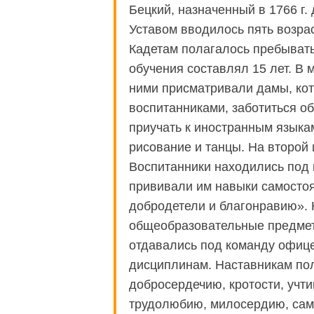
Бецкий, назначенный в 1766 г.
Уставом вводилось пять возрас
Кадетам полагалось пребывать
обучения составлял 15 лет. В 
ними присматривали дамы, ко
воспитанниками, заботиться о
приучать к иностранным языка
рисование и танцы. На второй и
Воспитанники находились под
прививали им навыки самостоя
добродетели и благонравию». 
общеобразовательные предметы
отдавались под команду офице
дисциплинам. Наставникам пол
добросердечию, кротости, учт
трудолюбию, милосердию, сам