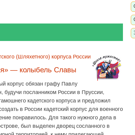
тского (Шляхетного) корпуса России
я» — колыбель Славы
й корпус обязан графу Павлу
н, будучи посланником России в Пруссии,
тамошнего кадетского корпуса и предложил
оздать в России кадетский корпус для военного
ние понравилось. Для такого нужного дела в
острове, был выделен дворец сосланного в
ирной территорией, к нему прилегающей.