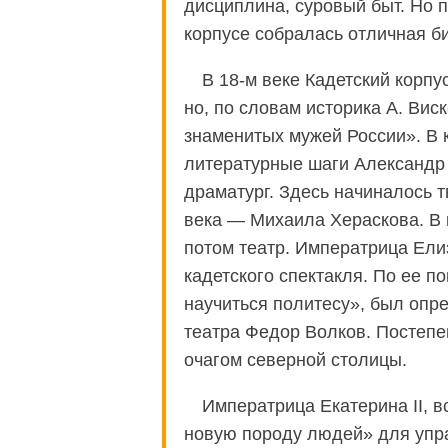
дисциплина, суровый быт. Но 
корпусе собралась отличная би
В 18-м веке Кадетский корп
но, по словам историка А. Вис
знаменитых мужей России». В 
литературные шаги Александр 
драматург. Здесь начиналось т
века — Михаила Хераскова. В 
потом театр. Императрица Ели
кадетского спектакля. По ее п
научиться политесу», был опр
театра Федор Волков. Постепе
очагом северной столицы.
Императрица Екатерина II, в
новую породу людей» для упра