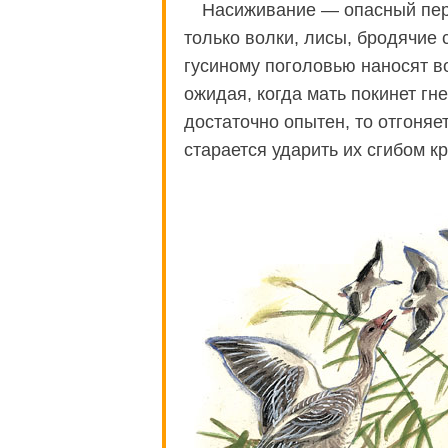
Насиживание — опасный пери
только волки, лисы, бродячие
гусиному поголовью наносят в
ожидая, когда мать покинет гн
достаточно опытен, то отгоняет
старается ударить их сгибом к