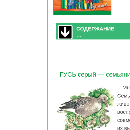
СОДЕРЖАНИЕ
…
ГУСЬ серый — семьян
Мн
Семь
живо
восп
совм
их в