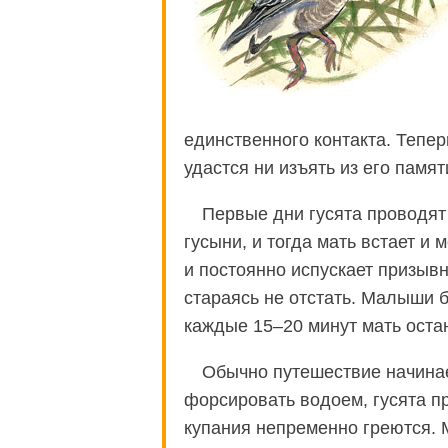
единственного контакта. Тепе
удастся ни изъять из его памят
Первые дни гусята проводят 
гусыни, и тогда мать встает и
и постоянно испускает призывны
стараясь не отстать. Малыши 
каждые 15–20 минут мать остан
Обычно путешествие начинае
форсировать водоем, гусята п
купания непременно греются. 