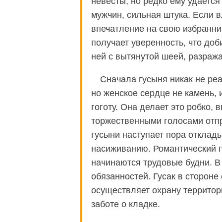
невесты, но редко ему удается 
мужчин, сильная штука. Если 
впечатление на свою избранниц
получает уверенность, что до
ней с вытянутой шеей, разраж
Сначала гусыня никак не реа
но женское сердце не камень, 
гоготу. Она делает это робко, 
торжественными голосами отпр
гусыни наступает пора отклады
насиживанию. Романтический п
начинаются трудовые будни. В
обязанностей. Гусак в стороне
осуществляет охрану территор
заботе о кладке.