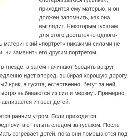
«потерявшегося гусенка»,
приходится ему матерью, и он
должен запомнить, как она
выглядит. Некоторым гусятам
для этого достаточно одного-
рь материнский «портрет» никакими силами не
и, ни заменить его другим портретом.
в гнезде, а затем начинают бродить вокруг
 медленно идет вперед, выбирая хорошую дорогу,
й крик, а гусята, естественно, бегут за ней,
быстро выбиваются из сил и мерзнут. Примерно
авливается и греет детей.
тся ранним утром. Если приходится
редпочитают плыть следом за гусаком. После
Мать согревает детей, пока они помещаются под