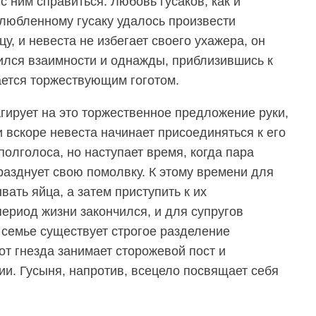
с ним справиться. Любовь гусаков, как и
влюбленному гусаку удалось произвести
у, и невеста не избегает своего ухажера, он
бился взаимности и однажды, приблизившись к
ается торжествующим гоготом.
гирует на это торжественное предложение руки,
и вскоре невеста начинает присоединяться к его
вполголоса, но наступает время, когда пара
азднует свою помолвку. К этому времени для
вать яйца, а затем приступить к их
ериод жизни закончился, и для супругов
 семье существует строгое разделение
 от гнезда занимает сторожевой пост и
ии. Гусыня, напротив, всецело посвящает себя