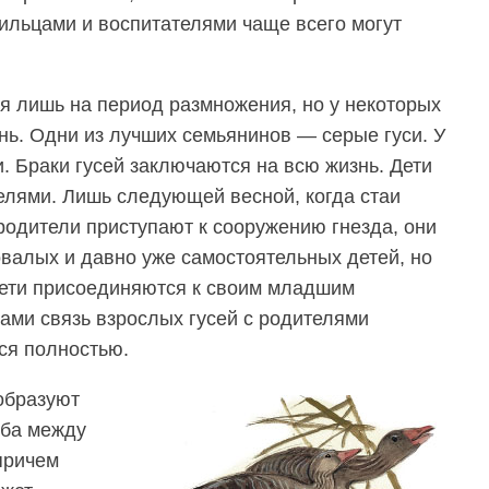
ильцами и воспитателями чаще всего могут
я лишь на период размножения, но у некоторых
нь. Одни из лучших семьянинов — серые гуси. У
. Браки гусей заключаются на всю жизнь. Дети
телями. Лишь следующей весной, когда стаи
родители приступают к сооружению гнезда, они
овалых и давно уже самостоятельных детей, но
дети присоединяются к своим младшим
дами связь взрослых гусей с родителями
тся полностью.
 образуют
жба между
причем