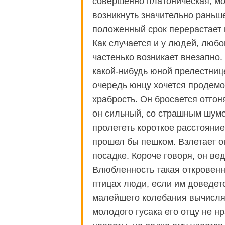
совершенно платоническая, м
возникнуть значительно раньш
положенный срок перерастает 
Как случается и у людей, любо
частенько возникает внезапно.
какой-нибудь юной прелестниц
очередь юнцу хочется продемо
храбрость. Он бросается отгоня
он сильный, со страшным шумо
пролететь короткое расстояни
прошел бы пешком. Взлетает он
посадке. Короче говоря, он в
Влюбленность такая откровенн
птицах люди, если им доведетс
малейшего колебания вычислят
молодого гусака его отцу не нр