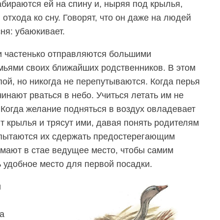
бираются ей на спину и, ныряя под крылья,
 отхода ко сну. Говорят, что он даже на людей
ня: убаюкивает.
и частенько отправляются большими
мьями своих ближайших родственников. В этом
пой, но никогда не перепутываются. Когда перья
чинают рваться в небо. Учиться летать им не
 Когда желание подняться в воздух овладевает
т крылья и трясут ими, давая понять родителям
 пытаются их сдержать предостерегающим
имают в стае ведущее место, чтобы самим
 удобное место для первой посадки.
и
а