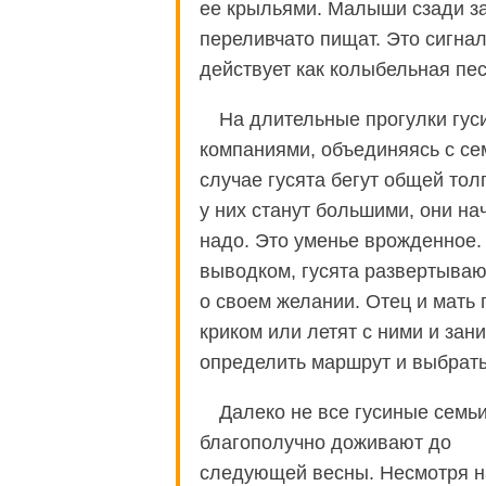
ее крыльями. Малыши сзади за
переливчато пищат. Это сигнал
действует как колыбельная пес
На длительные прогулки гус
компаниями, объединяясь с се
случае гусята бегут общей тол
у них станут большими, они на
надо. Это уменье врожденное.
выводком, гусята развертываю
о своем желании. Отец и мать
криком или летят с ними и зан
определить маршрут и выбрать
Далеко не все гусиные семь
благополучно доживают до
следующей весны. Несмотря н