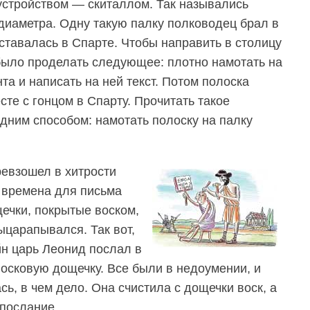
тройством — скиталлом. Так назывались
диаметра. Одну такую палку полководец брал в
тавалась в Спарте. Чтобы направить в столицу
было проделать следующее: плотно намотать на
та и написать на ней текст. Потом полоска
те с гонцом в Спарту. Прочитать такое
дним способом: намотать полоску на палку
евзошел в хитрости
е времена для письма
ечки, покрытые воском,
выцарапывался. Так вот,
йн царь Леонид послал в
осковую дощечку. Все были в недоумении, и
ь, в чем дело. Она счистила с дощечки воск, а
послание.