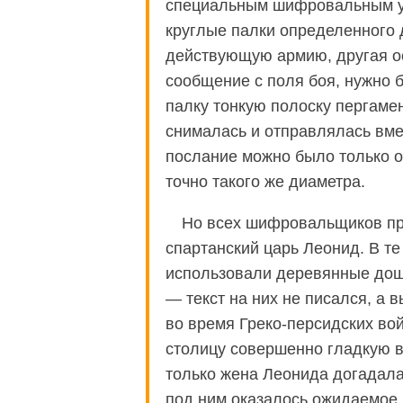
специальным шифровальным ус
круглые палки определенного 
действующую армию, другая ос
сообщение с поля боя, нужно 
палку тонкую полоску пергамен
снималась и отправлялась вмес
послание можно было только о
точно такого же диаметра.
Но всех шифровальщиков пр
спартанский царь Леонид. В т
использовали деревянные дощ
— текст на них не писался, а 
во время Греко-персидских во
столицу совершенно гладкую в
только жена Леонида догадалас
под ним оказалось ожидаемое 