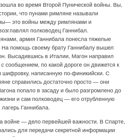
изошла во время Второй Пунической войны. Вы,
истории, что пунами римляне называли
йны— это войны между римлянами и
возглавлял полководец Ганнибал.
лянами, армия Ганнибала понесла тяжелые
. На помощь своему брату Ганнибалу вышел
он. Высадившись в Италии, Магон направил
с сообщением, по какой дороге он движется к
и шифровку, написанную по-финикийски. С
яне справились достаточно просто — они
агона попало в засаду и было разгромлено до
жизни и сам полководец — его отрубленную
 лагерь Ганнибала.
а войне — дело первейшей важности. В Спарте,
вались для передачи секретной информации