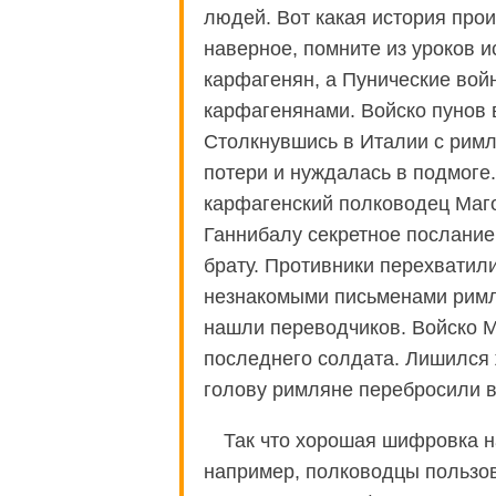
людей. Вот какая история про
наверное, помните из уроков 
карфагенян, а Пунические во
карфагенянами. Войско пунов 
Столкнувшись в Италии с рим
потери и нуждалась в подмоге
карфагенский полководец Маг
Ганнибалу секретное послание 
брату. Противники перехватил
незнакомыми письменами римл
нашли переводчиков. Войско М
последнего солдата. Лишился 
голову римляне перебросили в
Так что хорошая шифровка н
например, полководцы пользо