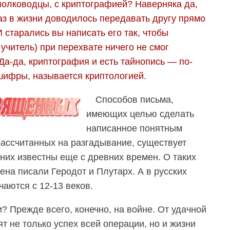
олководцы, с криптографией? Наверняка да,
аз в жизни доводилось передавать другу прямо
И старались вы написать его так, чтобы
учитель) при перехвате ничего не смог
Да-да, криптография и есть тайнопись — по-
 шифры, называется криптологией.
Способов письма,
имеющих целью сделать
написанное понятным
ассчитанных на разгадывание, существует
них известны еще с древних времен. О таких
на писали Геродот и Плутарх. А в русских
аются с 12-13 веков.
? Прежде всего, конечно, на войне. От удачной
 не только успех всей операции, но и жизни