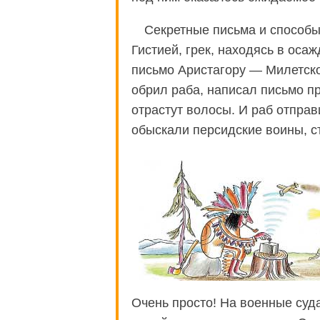
Секретные письма и способы
Гистией, грек, находясь в оса
письмо Аристагору — Милетско
обрил раба, написал письмо пр
отрастут волосы. И раб отправ
обыскали персидские воины, ст
Очень просто! На военные су