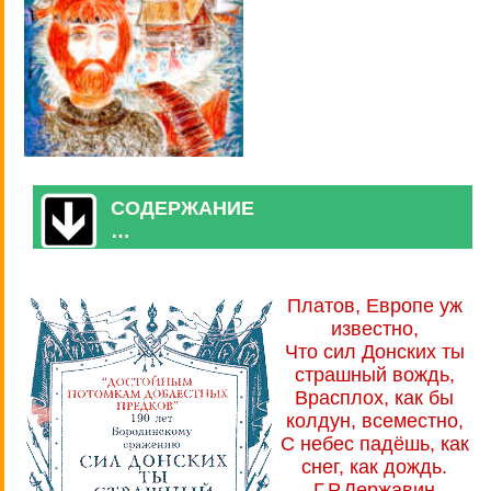
СОДЕРЖАНИЕ
…
Платов, Европе уж
известно,
Что сил Донских ты
страшный вождь,
Врасплох, как бы
колдун, всеместно,
С небес падёшь, как
снег, как дождь.
Г.Р.Державин