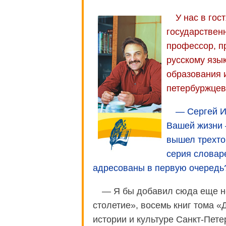
У нас в гос
государственн
профессор, п
русскому язык
образования 
петербуржце
— Сергей И
Вашей жизни 
вышел трехто
серия словар
адресованы в первую очередь
— Я бы добавил сюда еще н
столетие», восемь книг тома «
истории и культуре Санкт-Пет