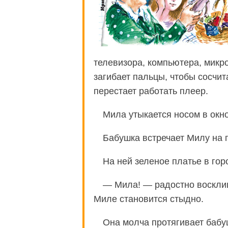
телевизора, компьютера, микр
загибает пальцы, чтобы сосчита
перестает работать плеер.
Мила утыкается носом в окн
Бабушка встречает Милу на 
На ней зеленое платье в гор
— Мила! — радостно восклица
Миле становится стыдно.
Она молча протягивает бабуш