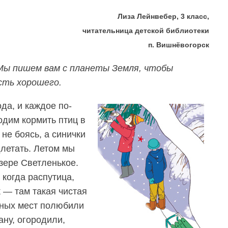
Лиза Лейнвебер, 3 класс,
читательница детской библиотеки
п. Вишнёвогорск
 Мы пишем вам с планеты Земля, чтобы
сть хорошего.
ода, и каждое по-
одим кормить птиц в
 не боясь, а синички
длетать. Летом мы
зере Светленькое.
 когда распутица,
 — там такая чистая
тных мест полюбили
ану, огородили,