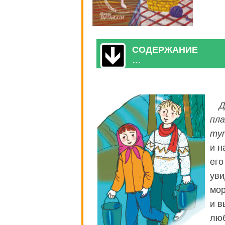
СОДЕРЖАНИЕ
…
Д
пла
ту
и н
его
уви
мор
и в
люб