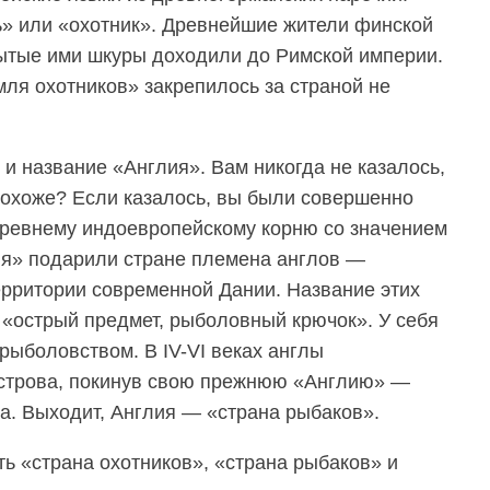
ь» или «охотник». Древнейшие жители финской
ытые ими шкуры доходили до Римской империи.
я охотников» закрепилось за страной не
и название «Англия». Вам никогда не казалось,
 похоже? Если казалось, вы были совершенно
древнему индоевропейскому корню со значением
ия» подарили стране племена англов —
ерритории современной Дании. Название этих
 «острый предмет, рыболовный крючок». У себя
ыболовством. В IV-VI веках англы
острова, покинув свою прежнюю «Англию» —
а. Выходит, Англия — «страна рыбаков».
ть «страна охотников», «страна рыбаков» и