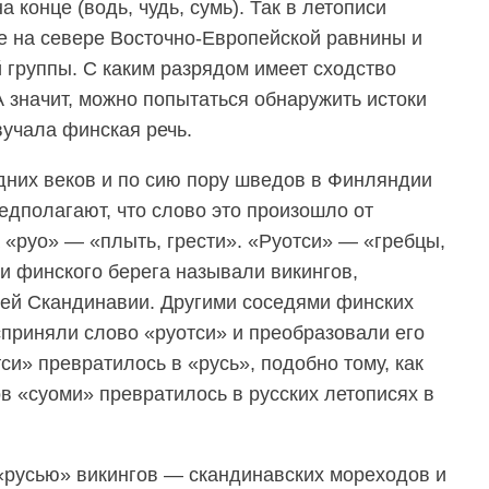
 конце (водь, чудь, сумь). Так в летописи
е на севере Восточно-Европейской равнины и
 группы. С каким разрядом имеет сходство
А значит, можно попытаться обнаружить истоки
вучала финская речь.
дних веков и по сию пору шведов в Финляндии
едполагают, что слово это произошло от
 «руо» — «плыть, грести». «Руотси» — «гребцы,
и финского берега называли викингов,
ней Скандинавии. Другими соседями финских
приняли слово «руотси» и преобразовали его
тси» превратилось в «русь», подобно тому, как
 «суоми» превратилось в русских летописях в
«русью» викингов — скандинавских мореходов и