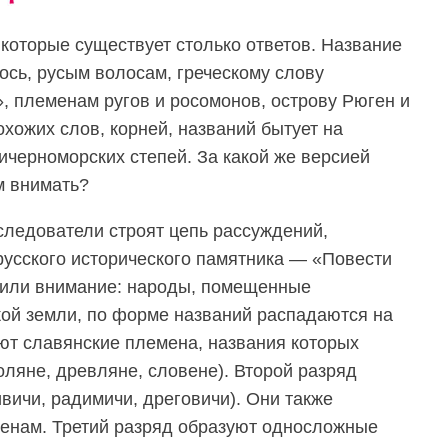
 которые существует столько ответов. Название
Рось, русым волосам, греческому слову
, племенам ругов и росомонов, острову Рюген и
хожих слов, корней, названий бытует на
ичерноморских степей. За какой же версией
м внимать?
ледователи строят цепь рассуждений,
русского исторического памятника — «Повести
тили внимание: народы, помещенные
кой земли, по форме названий распадаются на
ют славянские племена, названия которых
поляне, древляне, словене). Второй разряд
ивичи, радимичи, дреговичи). Они также
енам. Третий разряд образуют односложные