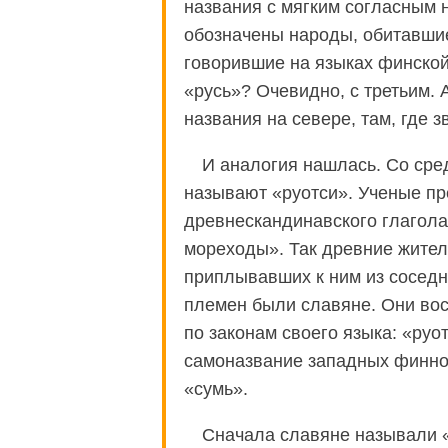
названия с мягким согласным на
обозначены народы, обитавши
говорившие на языках финской
«русь»? Очевидно, с третьим. 
названия на севере, там, где з
И аналогия нашлась. Со сре
называют «руотси». Ученые пр
древнескандинавского глагола
мореходы». Так древние жител
приплывавших к ним из сосед
племен были славяне. Они вос
по законам своего языка: «руо
самоназвание западных финнов
«сумь».
Сначала славяне называли 