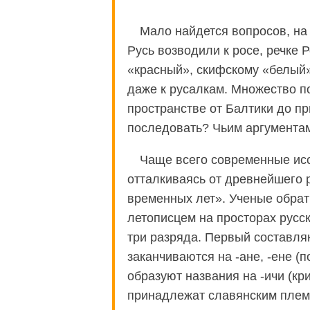
Мало найдется вопросов, на
Русь возводили к росе, речке 
«красный», скифскому «белый»
даже к русалкам. Множество по
пространстве от Балтики до пр
последовать? Чьим аргумента
Чаще всего современные исс
отталкиваясь от древнейшего 
временных лет». Ученые обра
летописцем на просторах русс
три разряда. Первый составля
заканчиваются на -ане, -ене (
образуют названия на -ичи (кр
принадлежат славянским плем