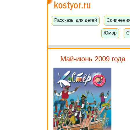
Рассказы для детей
Сочинени
Юмор
С
Май-июнь 2009 года