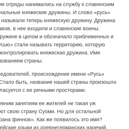
ие отряды нанимались на службу к славянским
нальные княжеские дружины. И слово «русь»
к называли теперь княжескую дружину. Дружина
авов, в нее входили и славянские воины.
дружине в целом и обозначало приближенных и
усью» стали называть территорию, которую
контролировать княжеская дружина. Имя
азванием страны.
ледователей, происхождение имени «Русь»
 Стало быть, название нашей страны произошло
гласуется с ее речными просторами.
вним занятиям ее жителей не такая уж
ют свою страну Суоми. Но для остальной
ана финнов». Как же появилось это имя?
йские языки из древнегерманских наречий.