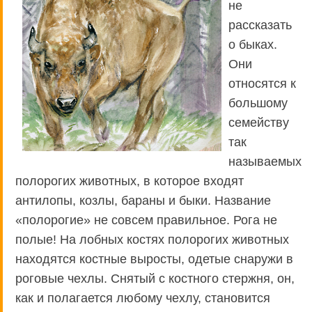
не
рассказать
о быках.
Они
относятся к
большому
семейству
так
называемых
полорогих животных, в которое входят
антилопы, козлы, бараны и быки. Название
«полорогие» не совсем правильное. Рога не
полые! На лобных костях полорогих животных
находятся костные выросты, одетые снаружи в
роговые чехлы. Снятый с костного стержня, он,
как и полагается любому чехлу, становится