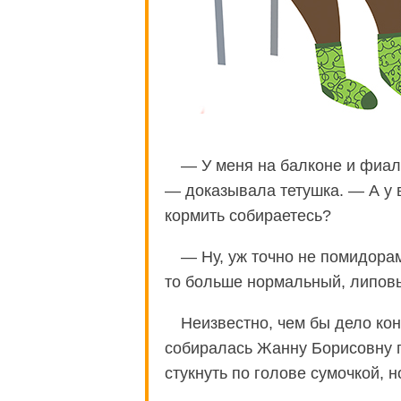
— У меня на балконе и фиалк
— доказывала тетушка. — А у в
кормить собираетесь?
— Ну, уж точно не помидора
то больше нормальный, липов
Неизвестно, чем бы дело ко
собиралась Жанну Борисовну п
стукнуть по голове сумочкой, 