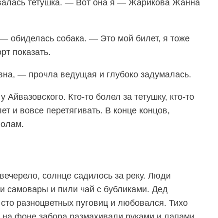
валась тетушка. — Вот она я — Жарикова Жанна
— обиделась собака. — Это мой билет, я тоже
рт показать.
на, — прочла ведущая и глубоко задумалась.
 Айвазовского. Кто-то болел за тетушку, кто-то
лет и вовсе перетягивать. В конце концов,
полам.
вечерело, солнце садилось за реку. Люди
и самовары и пили чай с бубликами. Дед
 сто разноцветных пуговиц и любовался. Тихо
и на фоне забора размахивали руками и лапами,