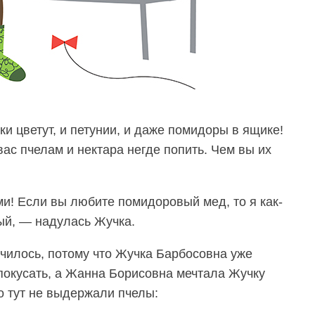
и цветут, и петунии, и даже помидоры в ящике!
ас пчелам и нектара негде попить. Чем вы их
ми! Если вы любите помидоровый мед, то я как-
ый, — надулась Жучка.
нчилось, потому что Жучка Барбосовна уже
окусать, а Жанна Борисовна мечтала Жучку
но тут не выдержали пчелы: