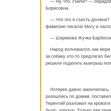
— Ну, что, съели? — обрадо
Борисовна.
— Что это я съесть должна? 
фамилию писала! Могу и паспо
— Шарикова Жучка Барбосов
Народ волновался, как море у
за собаку, кто-то предлагал би
решили поделить выигрыш по
Лотерея давно закончилась, 
разошлись по домам, поставил
Терентий разложил на кровати
было, хорошо. Только две тен