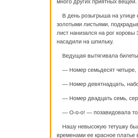
много других приятных вещей.
В день розыгрыша на улице 
золотыми листьями, подкрадыв
лист нанизался на рог коровы З
насадили на шпильку.
Ведущая вытягивала билеты
— Номер семьдесят четыре, 
— Номер девятнадцать, набор
— Номер двадцать семь, сер
— О-о-о! — позавидовала то
Нашу невысокую тетушку было
временами ее красное платье в