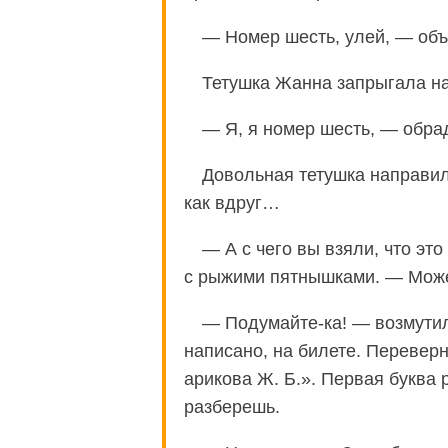
— Номер шесть, улей, — об
Тетушка Жанна запрыгала на
— Я, я номер шесть, — обра
Довольная тетушка направил
как вдруг…
— А с чего вы взяли, что это
с рыжими пятнышками. — Может
— Подумайте-ка! — возмутил
написано, на билете. Переверн
арикова Ж. Б.». Первая буква 
разберешь.