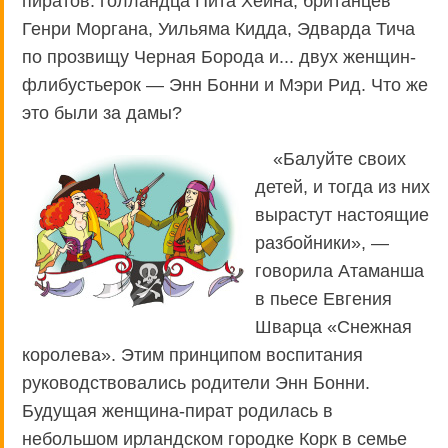
пиратов: голландца Пита Хейна, британцев
Генри Моргана, Уильяма Кидда, Эдварда Тича
по прозвищу Черная Борода и... двух женщин-
флибустьерок — Энн Бонни и Мэри Рид. Что же
это были за дамы?
«Балуйте своих
детей, и тогда из них
вырастут настоящие
разбойники», —
говорила Атаманша
в пьесе Евгения
Шварца «Снежная
королева». Этим принципом воспитания
руководствовались родители Энн Бонни.
Будущая женщина-пират родилась в
небольшом ирландском городке Корк в семье