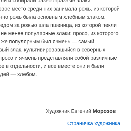
ли и собирали разнообразные злаки.
рвое место среди них занимала рожь, из которой
енно рожь была основным хлебным злаком,
едом за рожью шла пшеница, из которой пекли
 не менее популярные злаки: просо, из которого
ь же популярным был ячмень — самый
вый злак, культивировавшийся в северных
 просо и ячмень представляли собой различные
е в отдельности, и все вместе они и были
юдей — хлебом.
Художник Евгений
Морозов
Страничка художника