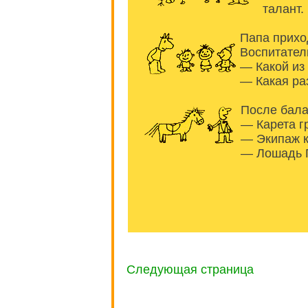
талант.
Папа приход
Воспитател
— Какой из
— Какая ра
После бала
— Карета г
— Экипаж к
— Лошадь П
Следующая страница