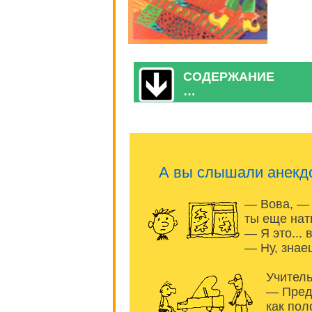
СОДЕРЖАНИЕ
…
А вы слышали анекд
— Вова, — 
ты еще нат
— Я это... 
— Ну, знаеш
Учитель
— Преду
как пол