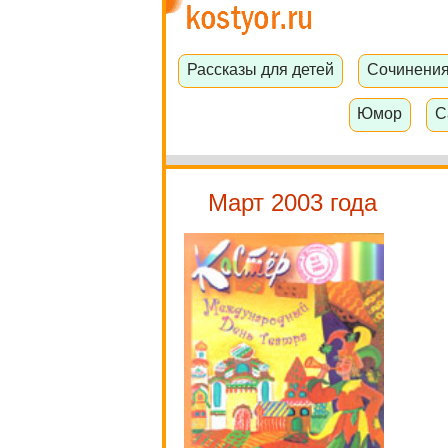
Рассказы для детей
Сочинени
Юмор
С
Март 2003 года