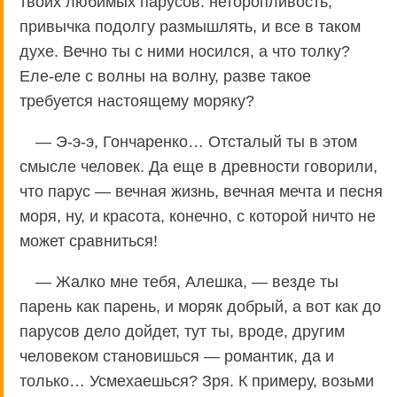
твоих любимых парусов: неторопливость,
привычка подолгу размышлять, и все в таком
духе. Вечно ты с ними носился, а что толку?
Еле-еле с волны на волну, разве такое
требуется настоящему моряку?
— Э-э-э, Гончаренко… Отсталый ты в этом
смысле человек. Да еще в древности говорили,
что парус — вечная жизнь, вечная мечта и песня
моря, ну, и красота, конечно, с которой ничто не
может сравниться!
— Жалко мне тебя, Алешка, — везде ты
парень как парень, и моряк добрый, а вот как до
парусов дело дойдет, тут ты, вроде, другим
человеком становишься — романтик, да и
только… Усмехаешься? Зря. К примеру, возьми