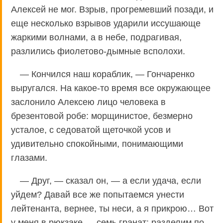
Алексей не мог. Взрыв, прогремевший позади, и
еще несколько взрывов ударили иссушающе
жаркими волнами, а в небе, подрагивая,
разлились фиолетово-дымные всполохи.
— Кончился наш кораблик, — Гончаренко
выругался. На какое-то время все окружающее
заслонило Алексею лицо человека в
брезентовой робе: морщинистое, безмерно
усталое, с седоватой щеточкой усов и
удивительно спокойными, понимающими
глазами.
— Друг, — сказал он, — а если удача, если
уйдем? Давай все же попытаемся унести
лейтенанта, вернее, ты неси, а я прикрою… Вот
у меня в рюкзаке — семь гранат: разделим по-