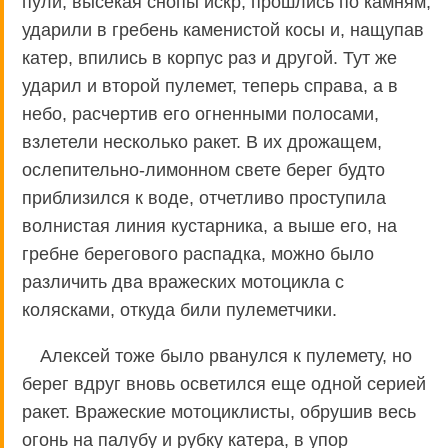
пули, высекая снопы искр, прошлись по камням,
ударили в гребень каменистой косы и, нащупав
катер, впились в корпус раз и другой. Тут же
ударил и второй пулемет, теперь справа, а в
небо, расчертив его огненными полосами,
взлетели несколько ракет. В их дрожащем,
ослепительно-лимонном свете берег будто
приблизился к воде, отчетливо проступила
волнистая линия кустарника, а выше его, на
гребне берегового распадка, можно было
различить два вражеских мотоцикла с
колясками, откуда били пулеметчики.
Алексей тоже было рванулся к пулемету, но
берег вдруг вновь осветился еще одной серией
ракет. Вражеские мотоциклисты, обрушив весь
огонь на палубу и рубку катера, в упор