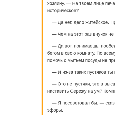
хозяину. — На твоем лице печ
историческое?
— Да нет, дело житейское. П
— Чем на этот раз внучок н
— Да вот, понимаешь, пообед
бегом в свою комнату. По всем
помочь с мытьем посуды не пр
— И из-за таких пустяков ты
— Это не пустяки, это в выс
наставить Сережу на ум? Компь
— Я посоветовал бы, — сказ
эфоры.