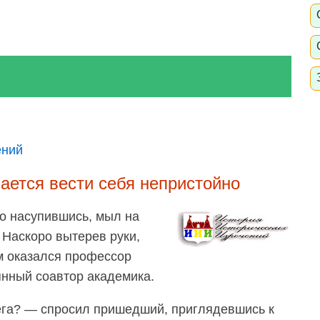
ений
ется вести себя непристойно
о насупившись, мыл на
. Наскоро вытерев руки,
м оказался профессор
янный соавтор академика.
ега? — спросил пришедший, приглядевшись к