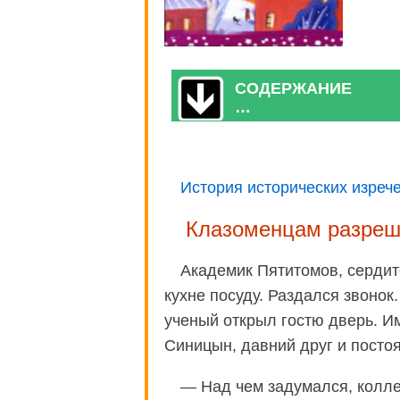
СОДЕРЖАНИЕ
…
История исторических изреч
Клазоменцам разреша
Академик Пятитомов, сердит
кухне посуду. Раздался звонок
ученый открыл гостю дверь. И
Синицын, давний друг и посто
— Над чем задумался, колл