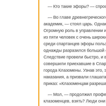
— Кто такие эфоры? — спрос
— Во главе древнегреческог
академик, — стоял царь. Однак
Огромную роль в управлении 
из пяти человек с очень широк
среди спартанцев эфоры поль
однажды разразился большой с
Следствие провели быстро, и в
совершили приехавшие в Спар
города Клазомены. Узнав это, 
наказания, а призвали глашат
приказ: «Клазоменцам разреша
— Мол, — продолжил професс
клазоменцев, взять? Люди они